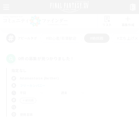
リスト
募集作成
#初心者/若葉歓迎
#絶挑戦
#立ち上げメ
アピールタグ
0件の募集が見つかりました！
指定なし
Adamantoise (Aether)
フリーカンパニー
平日
週末
＃絶挑戦
使用言語