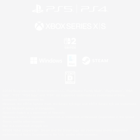
©2026 Sony Interactive Entertainment LLC."PlayStation Family Mark", "PlayStation", "PS5
logo", "PS5", "PS4 logo" and "PS4" are registered trademarks or trademarks of Sony
Interactive Entertainment Inc.
Microsoft, the XBOX Sphere mark, the Series X|S logo and XBOX Series X|S are trademarks
of the Microsoft group of companies.
Nintendo Switch is a trademark of Nintendo.
Windows is either a registered trademark or trademark of Microsoft Corporation in the United
States and/or other countries.
Mac is a trademark of Apple Inc.
©2026 Valve Corporation. Steam and the Steam logo are trademarks and/or registered
trademarks of Valve Corporation in the U.S. and/or other countries.