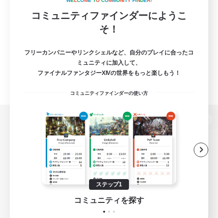
W
E
L
C
O
M
E
T
O
C
O
M
M
U
N
I
T
Y
F
I
N
D
E
R
!
コミュニティファインダーにようこ
そ！
フリーカンパニーやリンクシェルなど、自分のプレイに合ったコ
ミュニティに加入して、
ファイナルファンタジーXIVの世界をもっと楽しもう！
コミュニティファインダーの使い方
パソコン版へ
関連商品
e-STOREで購入
ステップ1
ゲームダウンロード
コミュニティを探す