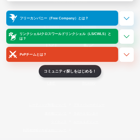
Official Information
フリーカンパニー（Free Company）とは？
/
X
News
YouTube
リンクシェル/クロスワールドリンクシェル（LS/CWLS）と
は？
PvPチームとは？
Instagram
Twitch
コミュニティ探しをはじめる！
LINE
Bluesky
レーティング制度について
プライバシーポリシー
著作権について
サポートセンター
ライセンス
ルール＆ポリシー
利用者情報の外部送信について