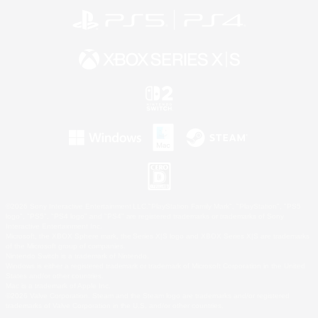
©2026 Sony Interactive Entertainment LLC."PlayStation Family Mark", "PlayStation", "PS5
logo", "PS5", "PS4 logo" and "PS4" are registered trademarks or trademarks of Sony
Interactive Entertainment Inc.
Microsoft, the XBOX Sphere mark, the Series X|S logo and XBOX Series X|S are trademarks
of the Microsoft group of companies.
Nintendo Switch is a trademark of Nintendo.
Windows is either a registered trademark or trademark of Microsoft Corporation in the United
States and/or other countries.
Mac is a trademark of Apple Inc.
©2026 Valve Corporation. Steam and the Steam logo are trademarks and/or registered
trademarks of Valve Corporation in the U.S. and/or other countries.