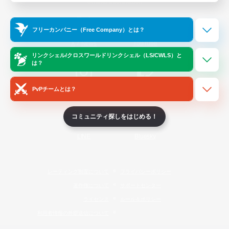
Official Information
フリーカンパニー（Free Company）とは？
/
X
News
YouTube
リンクシェル/クロスワールドリンクシェル（LS/CWLS）と
は？
PvPチームとは？
Instagram
Twitch
コミュニティ探しをはじめる！
LINE
Bluesky
レーティング制度について
プライバシーポリシー
著作権について
サポートセンター
ライセンス
ルール＆ポリシー
利用者情報の外部送信について