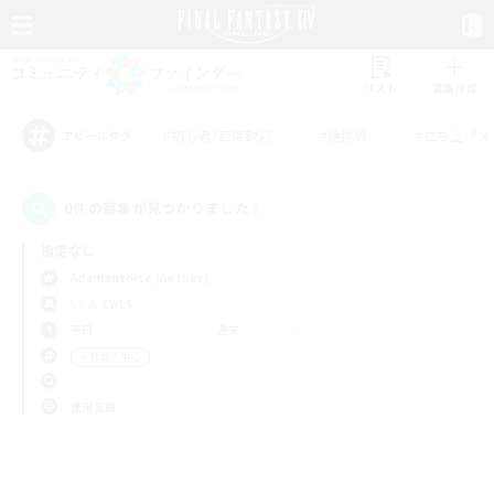
リスト
募集作成
#初心者/若葉歓迎
#絶挑戦
#立ち上げメ
アピールタグ
0件の募集が見つかりました！
指定なし
Adamantoise (Aether)
LS & CWLS
平日
週末
＃社会人中心
使用言語