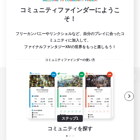
W
E
L
C
O
M
E
T
O
C
O
M
M
U
N
I
T
Y
F
I
N
D
E
R
!
コミュニティファインダーにようこ
そ！
フリーカンパニーやリンクシェルなど、自分のプレイに合ったコ
ミュニティに加入して、
ファイナルファンタジーXIVの世界をもっと楽しもう！
コミュニティファインダーの使い方
パソコン版へ
関連商品
e-STOREで購入
ステップ1
ゲームダウンロード
コミュニティを探す