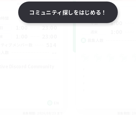
Aether
コミュニティ探しをはじめる！
活動時間
動時間
1:00
平日
1:00
23:00
日
1:00
週末
1:00
23:00
末
募集人数
514
クティブメンバー数
--
集人数
tive Discord Community
EN
募集期間: 2026/08/23 まで
募集期間: 20