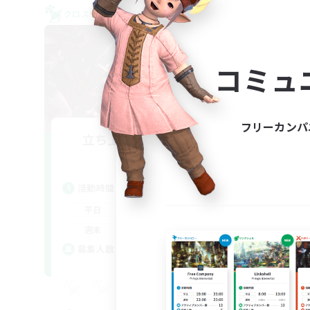
クロスワールドリンクシェル
クロス
NEW
コミュ
フリーカンパ
立ち上げメンバー募集
Aether
活動時間
活
22:00
24:00
平日
平
20:00
24:00
週末
週
2
募集人数
ア
募
Eu