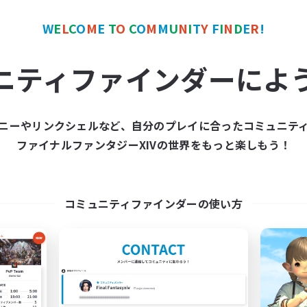
ワールドリンクシェル
クロスワールドリンクシェル
W
E
L
C
O
M
E
T
O
C
O
M
M
U
N
I
T
Y
F
I
N
D
E
R
!
ニティファインダーによ
ニーやリンクシェルなど、自分のプレイに合ったコミュニテ
Europeans on NA
FFXIV NA Netw
ファイナルファンタジーXIVの世界をもっと楽しもう！
追加メンバー募集
追加メンバー募集
Aether
Aether
動時間
活動時間
コミュニティファインダーの使い方
1:00
24:00
0:00
日
平日
1:00
24:00
0:00
末
週末
300
クティブメンバー数
アクティブメンバー数
--
集人数
募集人数
rope
Players events socia