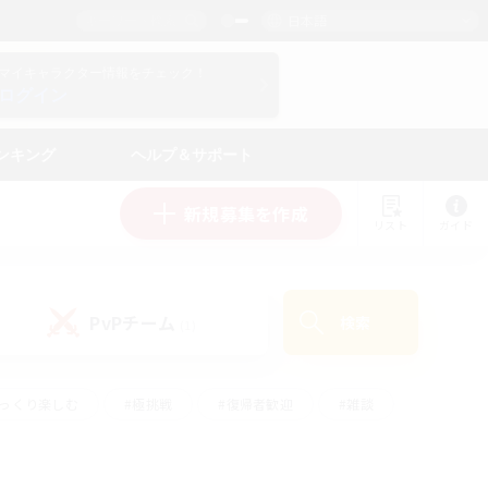
日本語
マイキャラクター情報をチェック！
ログイン
ンキング
ヘルプ＆サポート
新規募集を作成
リスト
ガイド
PvPチーム
検索
(1)
ゆっくり楽しむ
#極挑戦
#復帰者歓迎
#雑談
ルプレイ
#トレジャーハント
#レベリング
して頑張る
#プレイヤー主催イベント