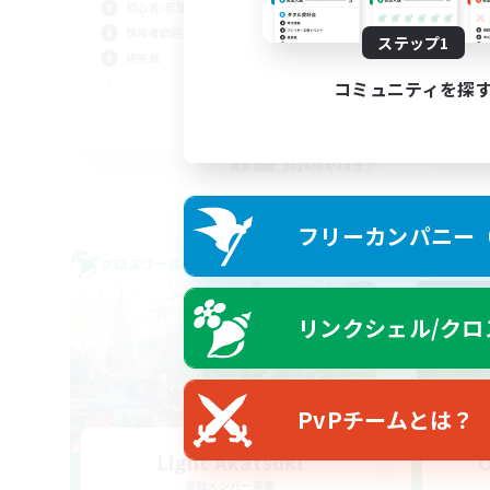
初心者/若葉歓迎
復帰者歓迎
ステップ1
絶挑戦
コミュニティを探
JA / EN
募集期間: 2026/08/30 まで
フリーカンパニー（F
クロスワールドリンクシェル
クロス
リンクシェル/クロ
PvPチームとは？
Light Akatsuki
O
追加メンバー募集