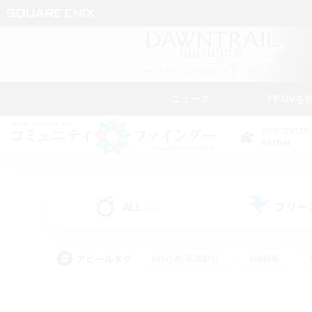
ニュース
FFXIVを
DATA CENTER
Aether
ALL
フリー
(43)
アピールタグ
#初心者/若葉歓迎
#絶挑戦
#モブハント
#学生中心
#なんでも楽しむ
#スクリーンショット撮影
#ハウジ