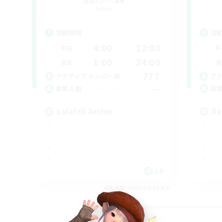
追加メンバー募集
Aether
活動時間
活
4:00
12:00
平日
平
1:00
24:00
週末
週
777
アクティブメンバー数
ア
--
募集人数
募
Lalafell Aether
Ra
EN
募集期間: 2026/09/02 まで