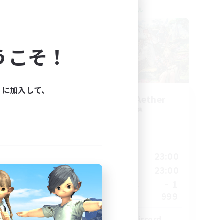
クロスワールドリンクシェル
うこそ！
ィに加入して、
ork
Let's Party! Aether
追加メンバー募集
Aether
活動時間
23:00
0:00
23:00
平日
23:00
0:00
23:00
週末
680
1
アクティブメンバー数
--
999
募集人数
l
LetsPartyFFXIVDiscord