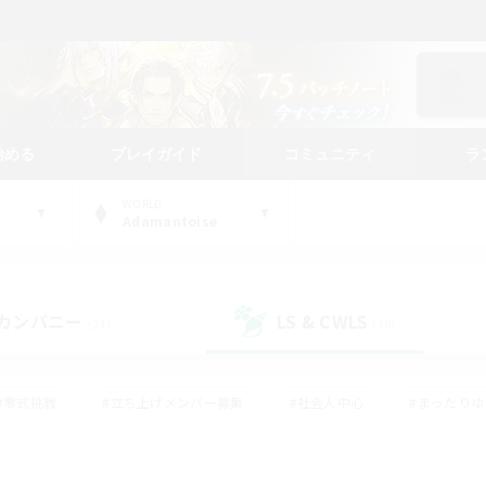
始める
プレイガイド
コミュニティ
ラ
WORLD
Adamantoise
カンパニー
LS & CWLS
(24)
(18)
#零式挑戦
#立ち上げメンバー募集
#社会人中心
#まったり
#体験歓迎
#クラフター中心
#ギャザラー中心
#ロー
ング
#演奏
#ミラプリ（ミラージュプリズム）
#クリア目指