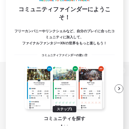
W
E
L
C
O
M
E
T
O
C
O
M
M
U
N
I
T
Y
F
I
N
D
E
R
!
コミュニティファインダーにようこ
そ！
フリーカンパニーやリンクシェルなど、自分のプレイに合ったコ
ミュニティに加入して、
ファイナルファンタジーXIVの世界をもっと楽しもう！
コミュニティファインダーの使い方
パソコン版へ
関連商品
e-STOREで購入
ステップ1
ゲームダウンロード
コミュニティを探す