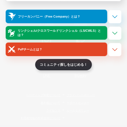
Official Information
フリーカンパニー（Free Company）とは？
/
X
News
YouTube
リンクシェル/クロスワールドリンクシェル（LS/CWLS）と
は？
PvPチームとは？
Instagram
Twitch
コミュニティ探しをはじめる！
LINE
Bluesky
レーティング制度について
プライバシーポリシー
著作権について
サポートセンター
ライセンス
ルール＆ポリシー
利用者情報の外部送信について