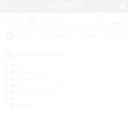
リスト
募集作成
#初心者/若葉歓迎
#絶挑戦
#立ち上げメ
アピールタグ
0件の募集が見つかりました！
指定なし
Adamantoise (Aether)
PvPチーム
平日
週末
＃プレイヤー主催イベント
使用言語