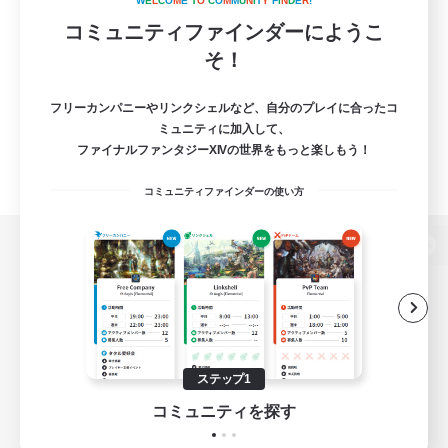
W
E
L
C
O
M
E
T
O
C
O
M
M
U
N
I
T
Y
F
I
N
D
E
R
!
コミュニティファインダーにようこ
そ！
フリーカンパニーやリンクシェルなど、自分のプレイに合ったコ
ミュニティに加入して、
ファイナルファンタジーXIVの世界をもっと楽しもう！
コミュニティファインダーの使い方
パソコン版へ
関連商品
e-STOREで購入
ステップ1
ゲームダウンロード
コミュニティを探す