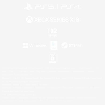
©2026 Sony Interactive Entertainment LLC."PlayStation Family Mark", "PlayStation", "PS5
logo", "PS5", "PS4 logo" and "PS4" are registered trademarks or trademarks of Sony
Interactive Entertainment Inc.
Microsoft, the XBOX Sphere mark, the Series X|S logo and XBOX Series X|S are trademarks
of the Microsoft group of companies.
Nintendo Switch is a trademark of Nintendo.
Windows is either a registered trademark or trademark of Microsoft Corporation in the United
States and/or other countries.
Mac is a trademark of Apple Inc.
©2026 Valve Corporation. Steam and the Steam logo are trademarks and/or registered
trademarks of Valve Corporation in the U.S. and/or other countries.