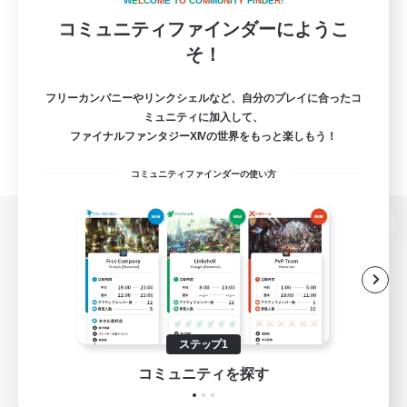
W
E
L
C
O
M
E
T
O
C
O
M
M
U
N
I
T
Y
F
I
N
D
E
R
!
コミュニティファインダーにようこ
そ！
フリーカンパニーやリンクシェルなど、自分のプレイに合ったコ
ミュニティに加入して、
ファイナルファンタジーXIVの世界をもっと楽しもう！
コミュニティファインダーの使い方
パソコン版へ
関連商品
e-STOREで購入
ステップ1
ゲームダウンロード
コミュニティを探す