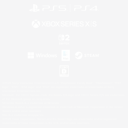
©2026 Sony Interactive Entertainment LLC."PlayStation Family Mark", "PlayStation", "PS5
logo", "PS5", "PS4 logo" and "PS4" are registered trademarks or trademarks of Sony
Interactive Entertainment Inc.
Microsoft, the XBOX Sphere mark, the Series X|S logo and XBOX Series X|S are trademarks
of the Microsoft group of companies.
Nintendo Switch is a trademark of Nintendo.
Windows is either a registered trademark or trademark of Microsoft Corporation in the United
States and/or other countries.
Mac is a trademark of Apple Inc.
©2026 Valve Corporation. Steam and the Steam logo are trademarks and/or registered
trademarks of Valve Corporation in the U.S. and/or other countries.