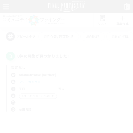
リスト
募集作成
#初心者/若葉歓迎
#絶挑戦
#零式挑戦
アピールタグ
0件の募集が見つかりました！
指定なし
Adamantoise (Aether)
フリーカンパニー
平日
週末
＃まったりゆっくり楽しむ
使用言語