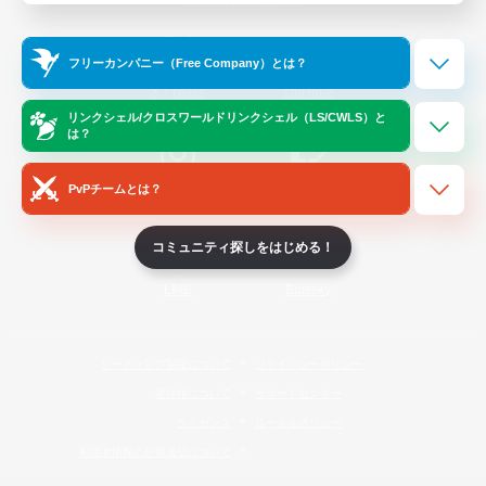
Official Information
フリーカンパニー（Free Company）とは？
/
X
News
YouTube
リンクシェル/クロスワールドリンクシェル（LS/CWLS）と
は？
PvPチームとは？
Instagram
Twitch
コミュニティ探しをはじめる！
LINE
Bluesky
レーティング制度について
プライバシーポリシー
著作権について
サポートセンター
ライセンス
ルール＆ポリシー
利用者情報の外部送信について