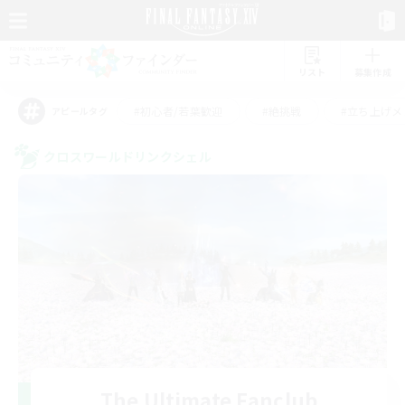
リスト
募集作成
#初心者/若葉歓迎
#絶挑戦
#立ち上げメ
アピールタグ
クロスワールドリンクシェル
The Ultimate Fanclub