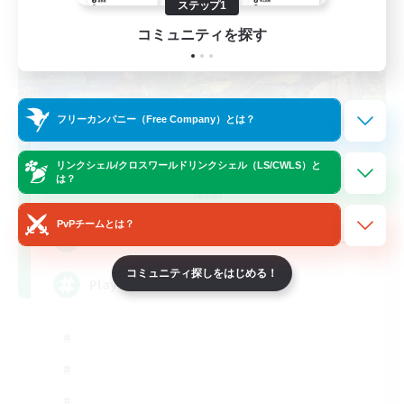
ステップ1
コミュニティを探す
フリーカンパニー（Free Company）とは？
FFXIV NA Network
リンクシェル/クロスワールドリンクシェル（LS/CWLS）と
は？
追加メンバー募集
Aether
PvPチームとは？
--
募集人数
コミュニティ探しをはじめる！
Players events social