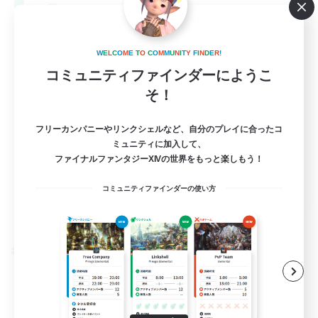
--
募集人数
Europe
W
E
L
C
O
M
E
T
O
C
O
M
M
U
N
I
T
Y
F
I
N
D
E
R
!
コミュニティファインダーにようこ
そ！
フリーカンパニーやリンクシェルなど、自分のプレイに合ったコ
ミュニティに加入して、
ファイナルファンタジーXIVの世界をもっと楽しもう！
EN
コミュニティファインダーの使い方
詳細を見る
募集期間: 2026/08/28 まで
クロスワールドリンクシェル