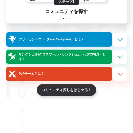
ステップ1
コミュニティを探す
フリーカンパニー（Free Company）とは？
FFXIV NA Network
リンクシェル/クロスワールドリンクシェル（LS/CWLS）と
は？
追加メンバー募集
Aether
PvPチームとは？
--
募集人数
コミュニティ探しをはじめる！
Players events social