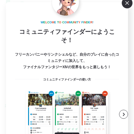
--
募集人数
Europe
W
E
L
C
O
M
E
T
O
C
O
M
M
U
N
I
T
Y
F
I
N
D
E
R
!
コミュニティファインダーにようこ
そ！
フリーカンパニーやリンクシェルなど、自分のプレイに合ったコ
ミュニティに加入して、
ファイナルファンタジーXIVの世界をもっと楽しもう！
EN
コミュニティファインダーの使い方
詳細を見る
募集期間: 2026/08/28 まで
クロスワールドリンクシェル