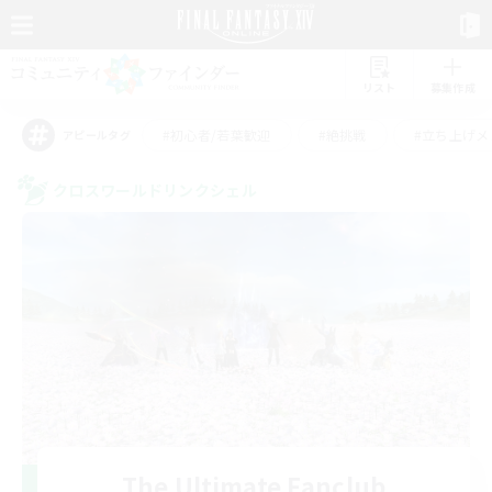
リスト
募集作成
#初心者/若葉歓迎
#絶挑戦
#立ち上げメ
アピールタグ
クロスワールドリンクシェル
The Ultimate Fanclub