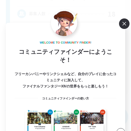
18
募集人数
W
E
L
C
O
M
E
T
O
C
O
M
M
U
N
I
T
Y
F
I
N
D
E
R
!
コミュニティファインダーにようこ
そ！
フリーカンパニーやリンクシェルなど、自分のプレイに合ったコ
ミュニティに加入して、
EN
ファイナルファンタジーXIVの世界をもっと楽しもう！
詳細を見る
募集期間: 2026/09/02 まで
コミュニティファインダーの使い方
フリーカンパニー
NEW