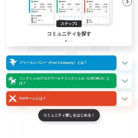
ステップ1
コミュニティを探す
The Bodies
フリーカンパニー（Free Company）とは？
追加メンバー募集
Adamantoise [Aether]
リンクシェル/クロスワールドリンクシェル（LS/CWLS）と
は？
10
募集人数
PvPチームとは？
call of duty black ops 2
コミュニティ探しをはじめる！