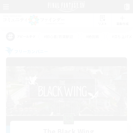
リスト
募集作成
#初心者/若葉歓迎
#絶挑戦
#立ち上げメ
アピールタグ
フリーカンパニー
The Black Wing