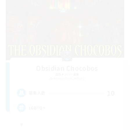
Obsidian Chocobos
追加メンバー募集
Adamantoise [Aether]
10
募集人数
LGBTQ+