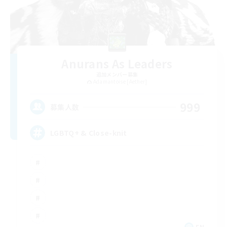
Anurans As Leaders
追加メンバー募集
Adamantoise [Aether]
999
募集人数
LGBTQ+ & Close-knit
EN