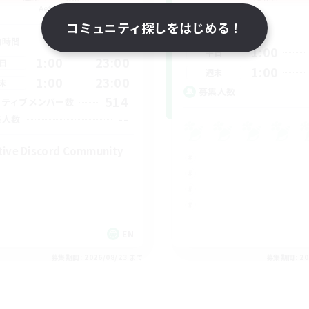
Aether
コミュニティ探しをはじめる！
活動時間
動時間
1:00
平日
1:00
23:00
日
1:00
週末
1:00
23:00
末
募集人数
514
クティブメンバー数
--
集人数
tive Discord Community
EN
募集期間: 2026/08/23 まで
募集期間: 20