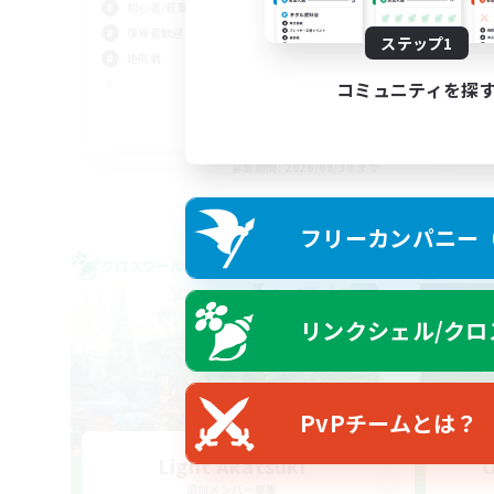
初心者/若葉歓迎
復帰者歓迎
ステップ1
絶挑戦
コミュニティを探
JA / EN
募集期間: 2026/08/30 まで
フリーカンパニー（F
クロスワールドリンクシェル
クロス
リンクシェル/クロ
PvPチームとは？
Light Akatsuki
O
追加メンバー募集