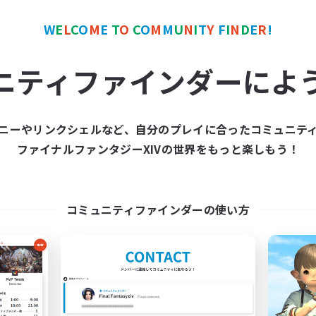
ワールドリンクシェル
クロスワールドリンクシェル
W
E
L
C
O
M
E
T
O
C
O
M
M
U
N
I
T
Y
F
I
N
D
E
R
!
ニティファインダーによ
ニーやリンクシェルなど、自分のプレイに合ったコミュニテ
Europeans on NA
FFXIV NA Netw
ファイナルファンタジーXIVの世界をもっと楽しもう！
追加メンバー募集
追加メンバー募集
Aether
Aether
動時間
活動時間
コミュニティファインダーの使い方
1:00
24:00
0:00
日
平日
1:00
24:00
0:00
末
週末
300
クティブメンバー数
アクティブメンバー数
--
集人数
募集人数
rope
Players events socia