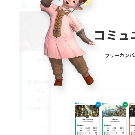
クロスワールドリンクシェル
クロス
NEW
コミュ
フリーカンパ
立ち上げメンバー募集
Aether
活動時間
活
22:00
24:00
平日
平
20:00
24:00
週末
週
2
募集人数
ア
募
Eu