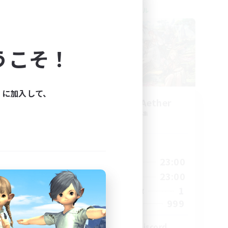
クロスワールドリンクシェル
うこそ！
ィに加入して、
ork
Let's Party! Aether
追加メンバー募集
Aether
活動時間
23:00
0:00
23:00
平日
23:00
0:00
23:00
週末
680
1
アクティブメンバー数
--
999
募集人数
l
LetsPartyFFXIVDiscord