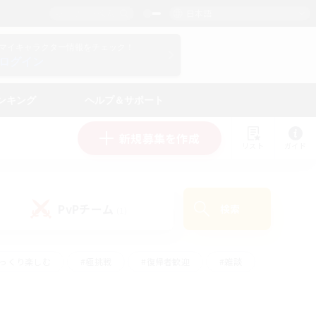
日本語
マイキャラクター情報をチェック！
ログイン
ンキング
ヘルプ＆サポート
新規募集を作成
リスト
ガイド
PvPチーム
検索
(1)
ゆっくり楽しむ
#極挑戦
#復帰者歓迎
#雑談
ルプレイ
#トレジャーハント
#レベリング
して頑張る
#プレイヤー主催イベント