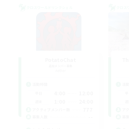
クロスワールドリンクシェル
クロス
PotatoChat
Th
追加メンバー募集
Aether
活動時間
活
4:00
12:00
平日
平
1:00
24:00
週末
週
777
アクティブメンバー数
ア
--
募集人数
募