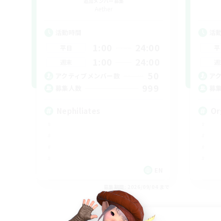
追加メンバー募集
Aether
活動時間
活
1:00
24:00
平日
平
1:00
24:00
週末
週
50
アクティブメンバー数
ア
999
募集人数
募
Nephiliates
Or
EN
募集期間: 2026/09/04 まで