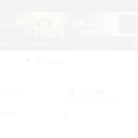
始める
プレイガイド
コミュニティ
ラ
WORLD
Adamantoise
カンパニー
LS & CWLS
(24)
(18)
#零式挑戦
#立ち上げメンバー募集
#社会人中心
#まったり
#体験歓迎
#クラフター中心
#ギャザラー中心
#ロー
ング
#演奏
#ミラプリ（ミラージュプリズム）
#クリア目指