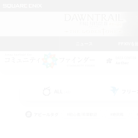
ニュース
FFXIVを
DATA CENTER
Aether
ALL
フリー
(43)
アピールタグ
#初心者/若葉歓迎
#絶挑戦
#モブハント
#学生中心
#なんでも楽しむ
#スクリーンショット撮影
#ハウジ