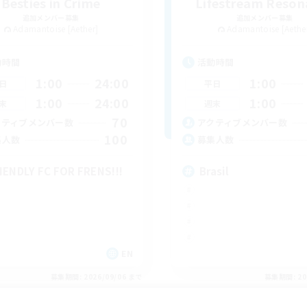
Besties in Crime
Lifestream Reson
追加メンバー募集
追加メンバー募集
Adamantoise [Aether]
Adamantoise [Aethe
動時間
活動時間
1:00
24:00
1:00
日
平日
1:00
24:00
1:00
末
週末
70
クティブメンバー数
アクティブメンバー数
100
集人数
募集人数
IENDLY FC FOR FRENS!!!
Brasil
EN
募集期間: 2026/09/06 まで
募集期間: 20