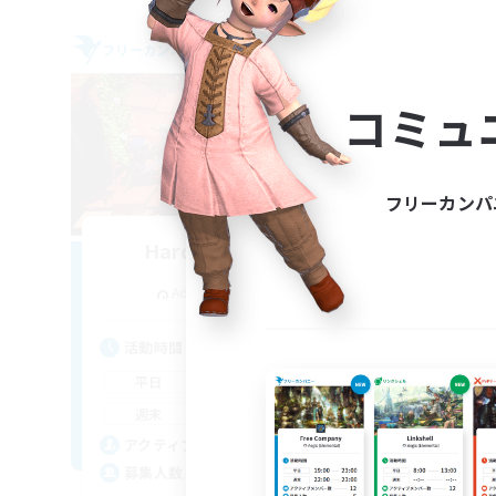
フリーカンパニー
フリー
コミュ
フリーカンパ
Hardcore Casuals
追加メンバー募集
Adamantoise [Aether]
活動時間
活
17:00
2:00
平日
平
10:00
24:00
週末
週
210
アクティブメンバー数
ア
50
募集人数
募