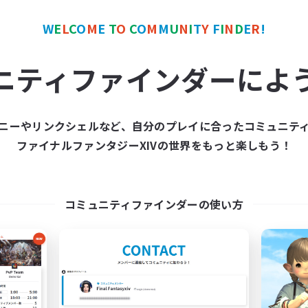
W
E
L
C
O
M
E
T
O
C
O
M
M
U
N
I
T
Y
F
I
N
D
E
R
!
カンパニー
フリーカンパニー
ニティファインダーによ
ニーやリンクシェルなど、自分のプレイに合ったコミュニテ
ファイナルファンタジーXIVの世界をもっと楽しもう！
Blast Radius
Masters of Tra
追加メンバー募集
追加メンバー募集
Adamantoise [Aether]
Adamantoise [Aethe
コミュニティファインダーの使い方
動時間
活動時間
14:00
1:00
0:00
日
平日
14:00
3:00
0:00
末
週末
9
クティブメンバー数
アクティブメンバー数
20
集人数
募集人数