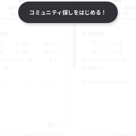
Novel Teas
Echoes of Jeu
コミュニティ探しをはじめる！
追加メンバー募集
追加メンバー募集
Adamantoise [Aether]
Adamantoise [Aethe
動時間
活動時間
1:00
24:00
0:00
日
平日
1:00
24:00
0:00
末
週末
83
クティブメンバー数
アクティブメンバー数
--
集人数
募集人数
Echoes of Jeuno
EN
募集期間: 2026/09/02 まで
募集期間: 20