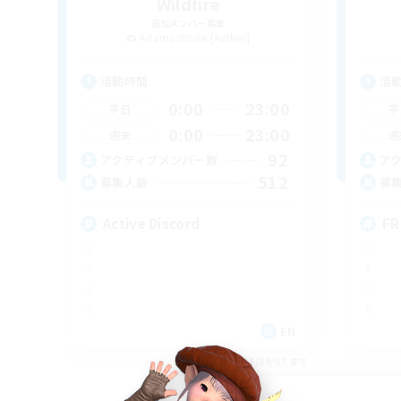
Wildfire
追加メンバー募集
Adamantoise [Aether]
活動時間
活
0:00
23:00
平日
平
0:00
23:00
週末
週
92
アクティブメンバー数
ア
512
募集人数
募
Active Discord
FR
EN
募集期間: 2026/09/07 まで