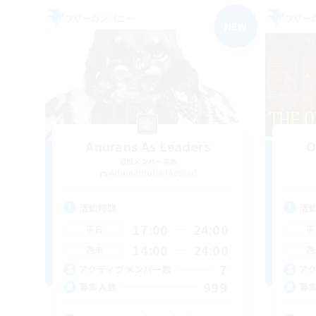
フリーカンパニー
フリー
NEW
Anurans As Leaders
O
追加メンバー募集
Adamantoise [Aether]
活動時間
活
17:00
24:00
平日
平
14:00
24:00
週末
週
7
アクティブメンバー数
ア
999
募集人数
募