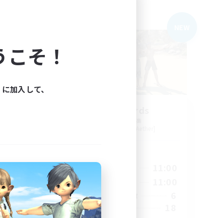
フリーカンパニー
NEW
NEW
うこそ！
ィに加入して、
de
Retro Nerds
追加メンバー募集
r]
Adamantoise [Aether]
活動時間
23:00
15:00
11:00
平日
23:00
13:00
11:00
週末
499
6
アクティブメンバー数
512
18
募集人数