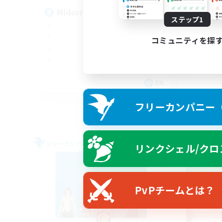
Midcore Raiding
Mi
ステップ1
コミュニティを探
EN
募集期間: 2026/09/04 まで
フリーカンパニー（F
フリーカンパニー
フリー
リンクシェル/クロ
NEW
PvPチームとは？