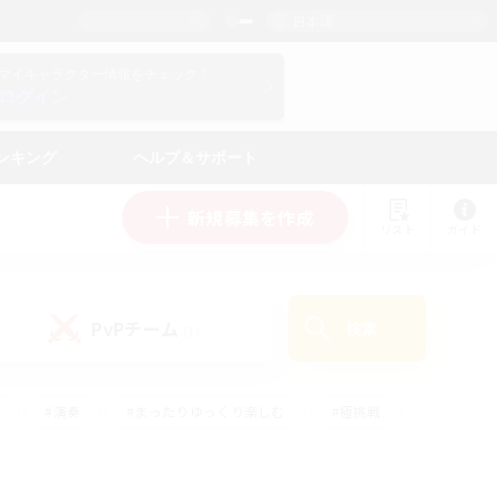
日本語
マイキャラクター情報をチェック！
ログイン
ンキング
ヘルプ＆サポート
新規募集を作成
リスト
ガイド
PvPチーム
検索
(1)
#演奏
#まったりゆっくり楽しむ
#極挑戦
#ハウジング
#レベリング
#クラフター中心
ズム）
#プレイヤー主催イベント