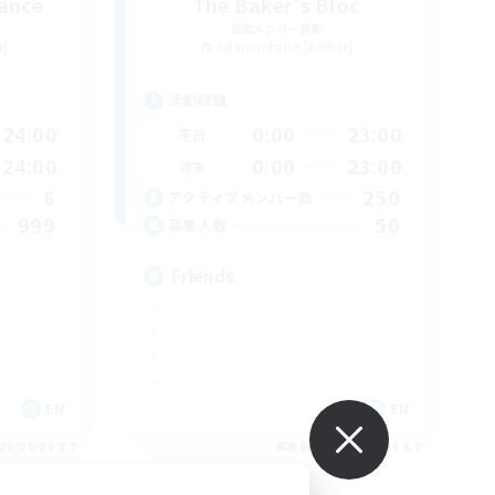
ance
The Baker's Bloc
追加メンバー募集
r]
Adamantoise [Aether]
活動時間
24:00
0:00
23:00
平日
24:00
0:00
23:00
週末
6
250
アクティブメンバー数
999
50
募集人数
Friends
EN
EN
26/09/04 まで
募集期間: 2026/09/04 まで