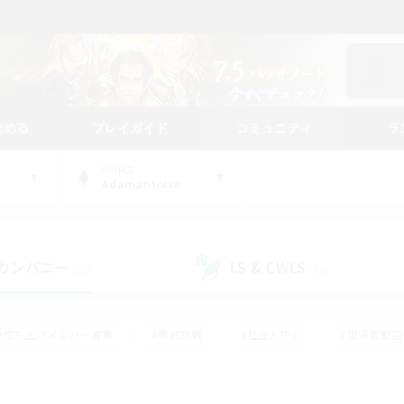
始める
プレイガイド
コミュニティ
ラ
WORLD
Adamantoise
カンパニー
LS & CWLS
(25)
(18)
#立ち上げメンバー募集
#零式挑戦
#社会人中心
#復帰者歓迎
ギャザラー中心
#モブハント
#ロールプレイ
#体験歓迎
レジャーハント
#クリア目指して頑張る
#ミラプリ（ミラージュプリ