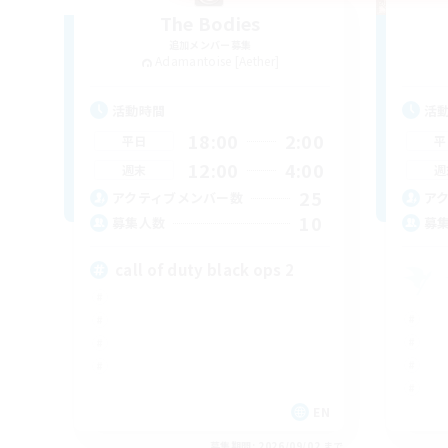
The Bodies
追加メンバー募集
Adamantoise [Aether]
活動時間
活
18:00
2:00
平日
平
12:00
4:00
週末
週
25
アクティブメンバー数
ア
10
募集人数
募
call of duty black ops 2
EN
募集期間: 2026/09/02 まで