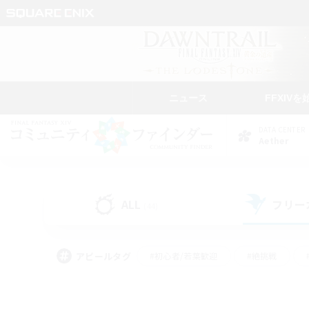
ニュース
FFXIVを
DATA CENTER
Aether
ALL
フリー
(44)
アピールタグ
#初心者/若葉歓迎
#絶挑戦
#雑談
#なんでも楽しむ
#学生中心
#
#スクリーンショット撮影
#ト