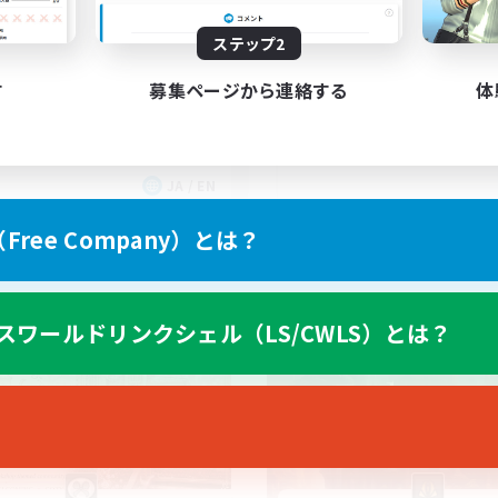
dcore!
Unique Experience
ステップ2
す
募集ページから連絡する
体
JA / EN
募集期間: 2026/09/03 まで
募集期間: 20
ree Company）とは？
カンパニー
フリーカンパニー
スワールドリンクシェル（LS/CWLS）とは？
NEW