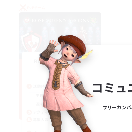
PvPチーム
Rose Queen's Thorns
追加メンバー募集
Aether
コミュ
活動時間
16:00
21:00
平日
16:00
23:00
週末
フリーカンパ
8
アクティブメンバー数
10
募集人数