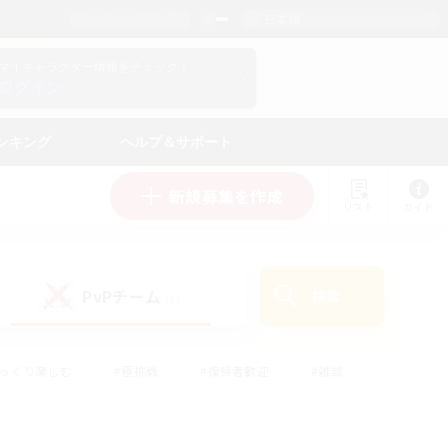
日本語
マイキャラクター情報をチェック！
ログイン
ンキング
ヘルプ＆サポート
新規募集を作成
リスト
ガイド
PvPチーム
検索
(1)
ゆっくり楽しむ
#極挑戦
#復帰者歓迎
#雑談
#ハウジング
#トレジャーハント
#レベリング
#プレイヤー主催イベント