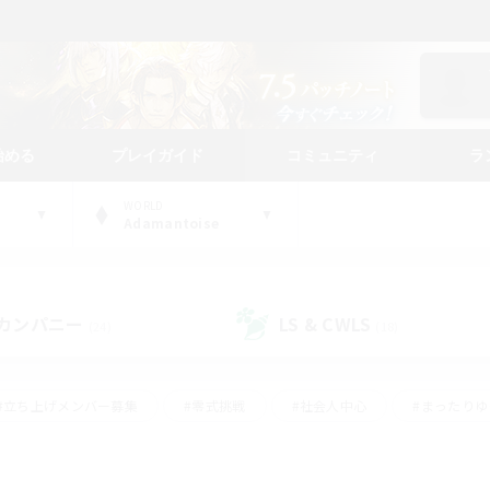
始める
プレイガイド
コミュニティ
ラ
WORLD
Adamantoise
カンパニー
LS & CWLS
(24)
(18)
#立ち上げメンバー募集
#零式挑戦
#社会人中心
#まったり
体験歓迎
#クラフター中心
#ロールプレイ
#ギャザラー中心
ージュプリズム）
#スクリーンショット撮影
#クリア目指して頑張る