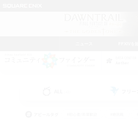
ニュース
FFXIVを
DATA CENTER
Aether
ALL
フリー
(43)
アピールタグ
#初心者/若葉歓迎
#絶挑戦
#学生中心
#なんでも楽しむ
#モブハント
#
#演奏
#ミラプリ（ミラ