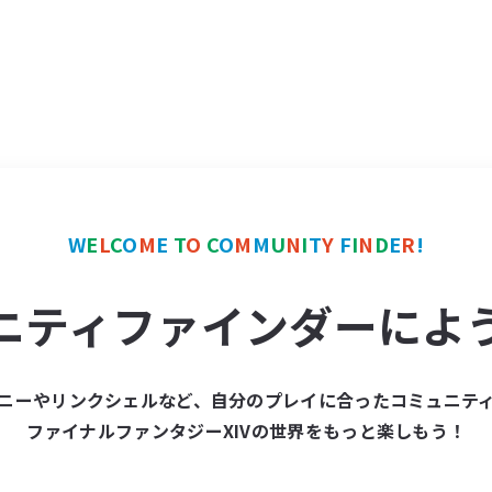
W
E
L
C
O
M
E
T
O
C
O
M
M
U
N
I
T
Y
F
I
N
D
E
R
!
ニティファインダーによ
ニーやリンクシェルなど、自分のプレイに合ったコミュニテ
ファイナルファンタジーXIVの世界をもっと楽しもう！