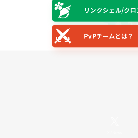
リンクシェル/クロ
PvPチームとは？
X
/
News