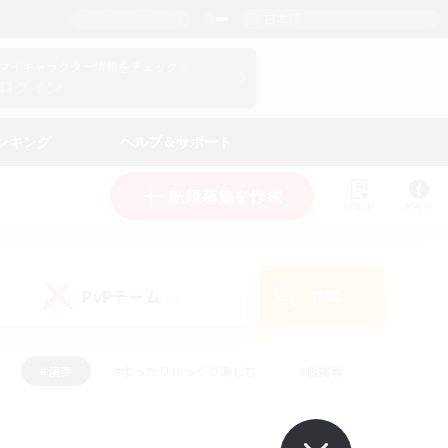
日本語
マイキャラクター情報をチェック！
ログイン
ンキング
ヘルプ＆サポート
新規募集を作成
リスト
ガイド
PvPチーム
検索
(0)
#演奏
#まったりゆっくり楽しむ
#極挑戦
#ハウジング
#レベリング
#クラフター中心
ズム）
#プレイヤー主催イベント