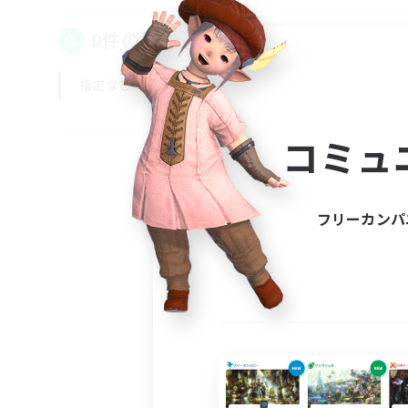
0件の募集が見つかりました！
指定なし
平日
週末
コミュ
フリーカンパ
募