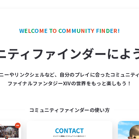
＃演奏
使用言語
W
E
L
C
O
M
E
T
O
C
O
M
M
U
N
I
T
Y
F
I
N
D
E
R
!
ニティファインダーによ
ニーやリンクシェルなど、自分のプレイに合ったコミュニテ
ファイナルファンタジーXIVの世界をもっと楽しもう！
募集数 0件
集が見つかりませんでし
コミュニティファインダーの使い方
条件を変えて検索してみるでっす！