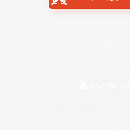
X
/
News
レーティング制度について
©2026 Sony Interactive Entertainment LLC."PlayStation
Microsoft, the 
Windows is e