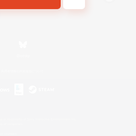
Bluesky
利用者情報の外部送信について
s or trademarks of Sony Interactive Entertainment Inc.
up of companies.
er countries.