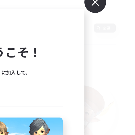
変更
うこそ！
ィに加入して、
た。