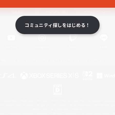
関連商品
e-STOREで購入
ゲームダウンロード
コミュニティ探しをはじめる！
Official Information
YouTube
Instagram
Twitch
LINE
著作権について
プライバシーポリシー
サポートセンター
ライセンス
ルール＆ポリシー
 Family Mark", "PlayStation", "PS5 logo", "PS5", "PS4 logo" and "PS4" are registered trademark
XBOX Sphere mark, the Series X|S logo and XBOX Series X|S are trademarks of the Microsoft gro
Nintendo Switch is a trademark of Nintendo.
ither a registered trademark or trademark of Microsoft Corporation in the United States and/or oth