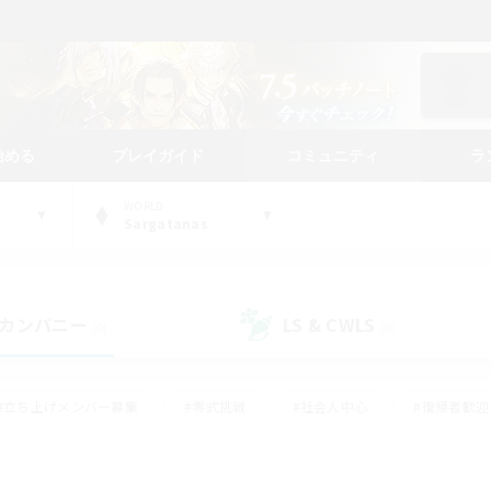
始める
プレイガイド
コミュニティ
ラ
WORLD
Sargatanas
カンパニー
LS & CWLS
(0)
(0)
#立ち上げメンバー募集
#零式挑戦
#社会人中心
#復帰者歓迎
ギャザラー中心
#モブハント
#ロールプレイ
#体験歓迎
レジャーハント
#クリア目指して頑張る
#ミラプリ（ミラージュプリ