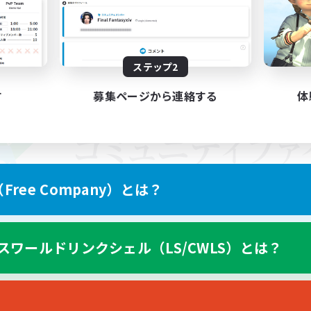
ステップ2
す
募集ページから連絡する
体
ree Company）とは？
スワールドリンクシェル（LS/CWLS）とは？
スマートフォン版へ