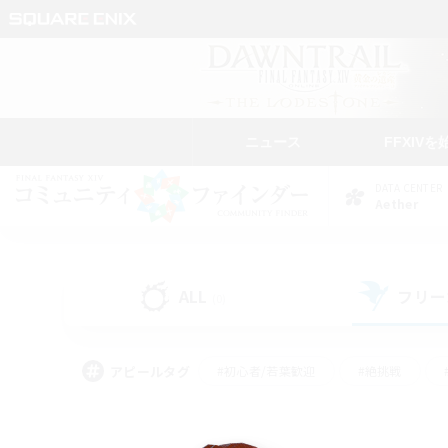
ニュース
FFXIVを
DATA CENTER
Aether
ALL
フリー
(0)
アピールタグ
#初心者/若葉歓迎
#絶挑戦
#雑談
#なんでも楽しむ
#学生中心
#
#スクリーンショット撮影
#ト