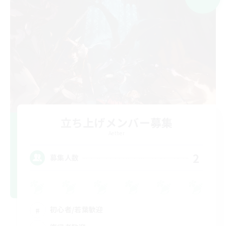
立ち上げメンバー募集
Aether
2
募集人数
初心者/若葉歓迎