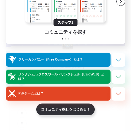
ステップ1
コミュニティを探す
Adrenaline Rush
フリーカンパニー（Free Company）とは？
追加メンバー募集
Sargatanas [Aether]
リンクシェル/クロスワールドリンクシェル（LS/CWLS）と
20
は？
募集人数
PvPチームとは？
End Game
コミュニティ探しをはじめる！