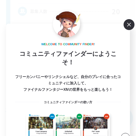
20
募集人数
W
E
L
C
O
M
E
T
O
C
O
M
M
U
N
I
T
Y
F
I
N
D
E
R
!
コミュニティファインダーにようこ
そ！
フリーカンパニーやリンクシェルなど、自分のプレイに合ったコ
EN
ミュニティに加入して、
ファイナルファンタジーXIVの世界をもっと楽しもう！
詳細を見る
募集期間: 2026/09/05 まで
コミュニティファインダーの使い方
フリーカンパニー
NEW