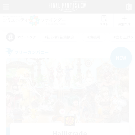
リスト
募集作成
#初心者/若葉歓迎
#絶挑戦
#立ち上げメ
アピールタグ
フリーカンパニー
NEW
Halligrade