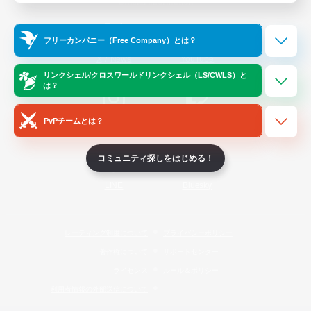
Official Information
フリーカンパニー（Free Company）とは？
/
X
News
YouTube
リンクシェル/クロスワールドリンクシェル（LS/CWLS）と
は？
PvPチームとは？
Instagram
Twitch
コミュニティ探しをはじめる！
LINE
Bluesky
レーティング制度について
プライバシーポリシー
著作権について
サポートセンター
ライセンス
ルール＆ポリシー
利用者情報の外部送信について