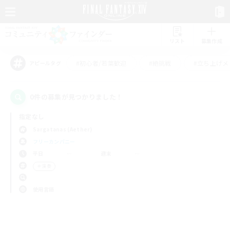
リスト
募集作成
#初心者/若葉歓迎
#絶挑戦
#立ち上げメ
アピールタグ
0件の募集が見つかりました！
指定なし
Sargatanas (Aether)
フリーカンパニー
平日
週末
＃演奏
使用言語