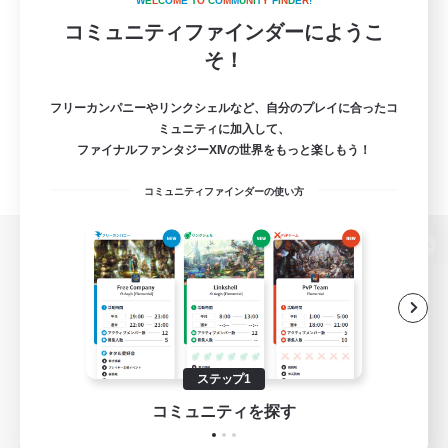
W
E
L
C
O
M
E
T
O
C
O
M
M
U
N
I
T
Y
F
I
N
D
E
R
!
コミュニティファインダーにようこ
そ！
フリーカンパニーやリンクシェルなど、自分のプレイに合ったコ
ミュニティに加入して、
ファイナルファンタジーXIVの世界をもっと楽しもう！
コミュニティファインダーの使い方
パソコン版へ
関連商品
e-STOREで購入
ステップ1
ゲームダウンロード
コミュニティを探す