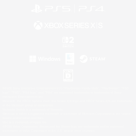
©2026 Sony Interactive Entertainment LLC."PlayStation Family Mark", "PlayStation", "PS5
logo", "PS5", "PS4 logo" and "PS4" are registered trademarks or trademarks of Sony
Interactive Entertainment Inc.
Microsoft, the XBOX Sphere mark, the Series X|S logo and XBOX Series X|S are trademarks
of the Microsoft group of companies.
Nintendo Switch is a trademark of Nintendo.
Windows is either a registered trademark or trademark of Microsoft Corporation in the United
States and/or other countries.
Mac is a trademark of Apple Inc.
©2026 Valve Corporation. Steam and the Steam logo are trademarks and/or registered
trademarks of Valve Corporation in the U.S. and/or other countries.