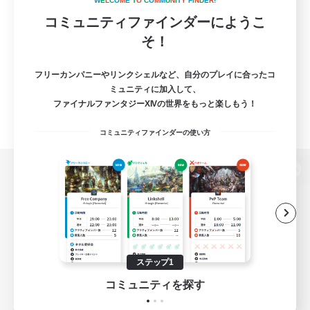
W
E
L
C
O
M
E
T
O
C
O
M
M
U
N
I
T
Y
F
I
N
D
E
R
!
コミュニティファインダーにようこ
そ！
フリーカンパニーやリンクシェルなど、自分のプレイに合ったコ
ミュニティに加入して、
ファイナルファンタジーXIVの世界をもっと楽しもう！
コミュニティファインダーの使い方
パソコン版へ
関連商品
e-STOREで購入
ステップ1
ゲームダウンロード
コミュニティを探す