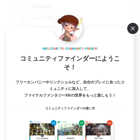
復帰者歓迎
なんでも楽しむ
クリア目指して頑張る
JA / EN
詳細を見る
W
E
L
C
O
M
E
T
O
C
O
M
M
U
N
I
T
Y
F
I
N
D
E
R
!
募集期間: 2026/08/24 まで
コミュニティファインダーにようこ
そ！
フリーカンパニーやリンクシェルなど、自分のプレイに合ったコ
ミュニティに加入して、
ファイナルファンタジーXIVの世界をもっと楽しもう！
コミュニティファインダーの使い方