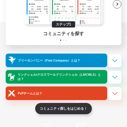
ステップ1
コミュニティを探す
パソコン版へ
フリーカンパニー（Free Company）とは？
関連商品
e-STOREで購入
ゲームダウンロード
リンクシェル/クロスワールドリンクシェル（LS/CWLS）と
は？
Official Information
PvPチームとは？
コミュニティ探しをはじめる！
/
X
News
YouTube