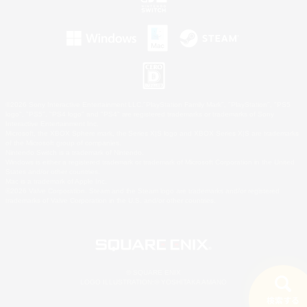
©2026 Sony Interactive Entertainment LLC."PlayStation Family Mark", "PlayStation", "PS5
logo", "PS5", "PS4 logo" and "PS4" are registered trademarks or trademarks of Sony
Interactive Entertainment Inc.
Microsoft, the XBOX Sphere mark, the Series X|S logo and XBOX Series X|S are trademarks
of the Microsoft group of companies.
Nintendo Switch is a trademark of Nintendo.
Windows is either a registered trademark or trademark of Microsoft Corporation in the United
States and/or other countries.
Mac is a trademark of Apple Inc.
©2026 Valve Corporation. Steam and the Steam logo are trademarks and/or registered
trademarks of Valve Corporation in the U.S. and/or other countries.
© SQUARE ENIX
LOGO ILLUSTRATION:© YOSHITAKA AMANO
検索する