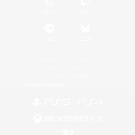
Instagram
Twitch
LINE
Bluesky
レーティング制度について
プライバシーポリシー
著作権について
サポートセンター
ライセンス
ルール＆ポリシー
利用者情報の外部送信について