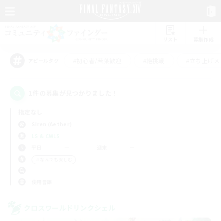
リスト
募集作成
#初心者/若葉歓迎
#絶挑戦
#立ち上げメ
アピールタグ
1件の募集が見つかりました！
指定なし
Siren (Aether)
LS & CWLS
平日
週末
＃なんでも楽しむ
使用言語
クロスワールドリンクシェル