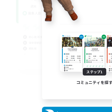
平
20:00
24:00
週末
週
2
募集人数
ア
募
ki
初心者/若葉歓迎
初心
復帰者歓迎
復帰
絶挑戦
なん
クリ
JA / EN
ステップ1
募集期間: 2026/08/30 まで
コミュニティを探