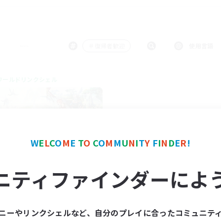
＃復帰者歓迎
使用言語
ワールドリンクシェル
W
E
L
C
O
M
E
T
O
C
O
M
M
U
N
I
T
Y
F
I
N
D
E
R
!
Light Akatsuki
ニティファインダーによ
追加メンバー募集
Aether
動時間
ニーやリンクシェルなど、自分のプレイに合ったコミュニテ