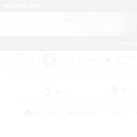
ニュース
FFXIVを
DATA CENTER
Aether
ALL
フリー
(2)
アピールタグ
#初心者/若葉歓迎
#絶挑戦
#なんでも楽しむ
#学生中心
#モブハント
#レベリング
#クリア目指し