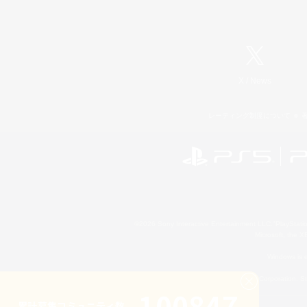
X
/
News
レーティング制度について
©2026 Sony Interactive Entertainment LLC."PlayStation
Microsoft, the 
Windows is e
©2026 Valve Corporation. St
100847
累計募集コミュニティ数