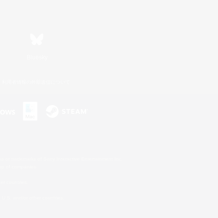
Bluesky
利用者情報の外部送信について
s or trademarks of Sony Interactive Entertainment Inc.
up of companies.
er countries.
U.S. and/or other countries.