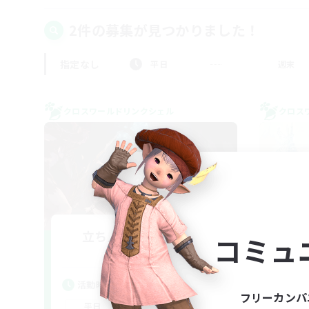
2件の募集が見つかりました！
指定なし
平日
週末
クロスワールドリンクシェル
クロス
立ち上げメンバー募集
コミュ
Aether
活動時間
活
フリーカンパ
22:00
24:00
平日