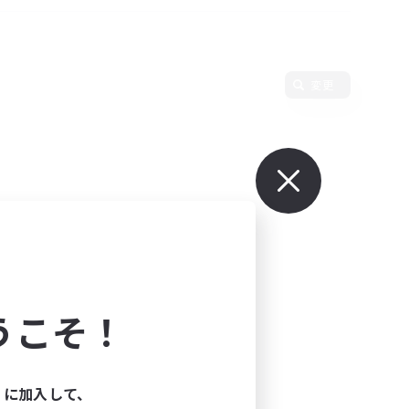
変更
うこそ！
ィに加入して、