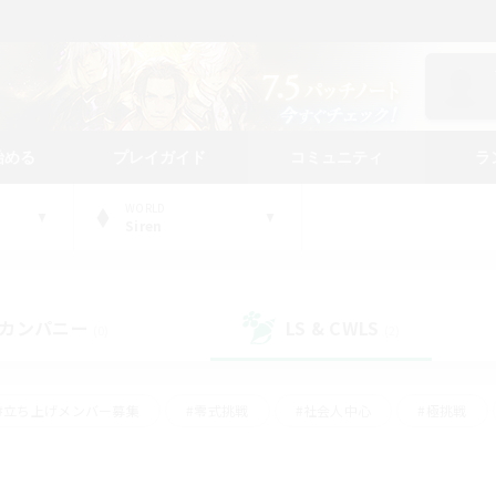
始める
プレイガイド
コミュニティ
ラ
WORLD
Siren
カンパニー
LS & CWLS
(0)
(2)
#立ち上げメンバー募集
#零式挑戦
#社会人中心
#極挑戦
#体験歓迎
#ロールプレイ
#ギャザラー中心
#クラフター中
て頑張る
#スクリーンショット撮影
#ミラプリ（ミラージュプリズム