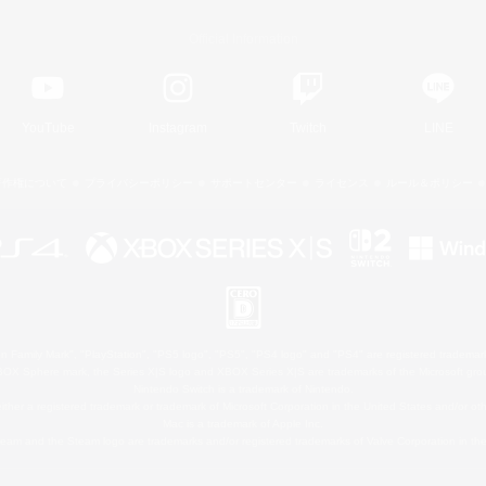
Official Information
YouTube
Instagram
Twitch
LINE
著作権について
プライバシーポリシー
サポートセンター
ライセンス
ルール＆ポリシー
 Family Mark", "PlayStation", "PS5 logo", "PS5", "PS4 logo" and "PS4" are registered trademark
XBOX Sphere mark, the Series X|S logo and XBOX Series X|S are trademarks of the Microsoft gro
Nintendo Switch is a trademark of Nintendo.
ither a registered trademark or trademark of Microsoft Corporation in the United States and/or oth
Mac is a trademark of Apple Inc.
eam and the Steam logo are trademarks and/or registered trademarks of Valve Corporation in the 