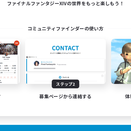
10:00
1:00
ファイナルファンタジーXIVの世界をもっと楽しもう！
日
10:00
1:00
末
7
クティブメンバー数
30
集人数
コミュニティファインダーの使い方
nd to each other
者/若葉歓迎
者歓迎
でも楽しむ
ア目指して頑張る
JA / EN
ステップ2
募集期間: 2026/08/24 まで
す
募集ページから連絡する
体