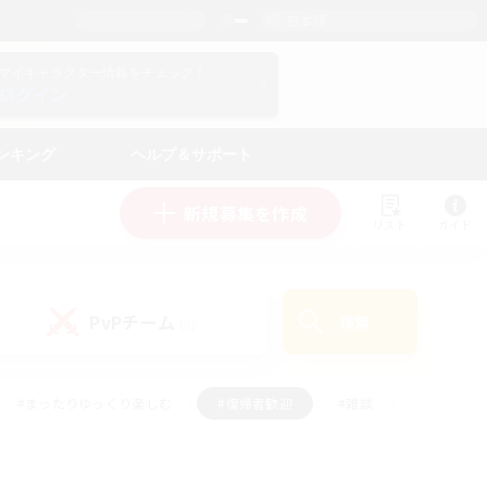
日本語
マイキャラクター情報をチェック！
ログイン
ンキング
ヘルプ＆サポート
新規募集を作成
リスト
ガイド
PvPチーム
検索
(0)
#まったりゆっくり楽しむ
#復帰者歓迎
#雑談
心
#演奏
#トレジャーハント
#ハウジング
）
#プレイヤー主催イベント