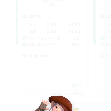
追加メンバー募集
Aether
活動時間
活
1:00
24:00
平日
平
1:00
24:00
週末
週
50
アクティブメンバー数
ア
999
募集人数
募
Nephiliates
Or
EN
募集期間: 2026/09/04 まで