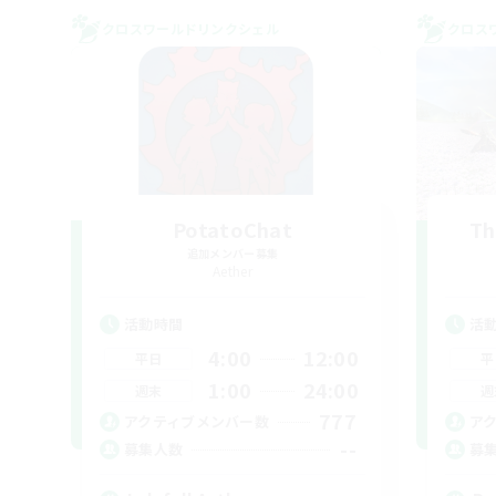
クロスワールドリンクシェル
クロス
PotatoChat
Th
追加メンバー募集
Aether
活動時間
活
4:00
12:00
平日
平
1:00
24:00
週末
週
777
アクティブメンバー数
ア
--
募集人数
募