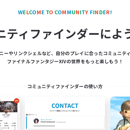
ワールドリンクシェル
クロスワールドリンクシェル
W
E
L
C
O
M
E
T
O
C
O
M
M
U
N
I
T
Y
F
I
N
D
E
R
!
ニティファインダーによ
ニーやリンクシェルなど、自分のプレイに合ったコミュニテ
Europeans on NA
FFXIV NA Netw
ファイナルファンタジーXIVの世界をもっと楽しもう！
追加メンバー募集
追加メンバー募集
Aether
Aether
動時間
活動時間
コミュニティファインダーの使い方
1:00
24:00
0:00
日
平日
1:00
24:00
0:00
末
週末
300
クティブメンバー数
アクティブメンバー数
--
集人数
募集人数
rope
Players events socia