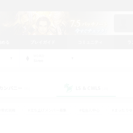
始める
プレイガイド
コミュニティ
ラ
WORLD
Siren
カンパニー
LS & CWLS
(31)
(18)
#零式挑戦
#立ち上げメンバー募集
#社会人中心
#まったり
#体験歓迎
#クラフター中心
#ギャザラー中心
#ロー
ング
#演奏
#ミラプリ（ミラージュプリズム）
#クリア目指