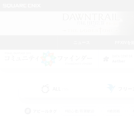
ニュース
FFXIVを
DATA CENTER
Aether
ALL
フリー
(50)
アピールタグ
#初心者/若葉歓迎
#絶挑戦
#モブハント
#学生中心
#なんでも楽しむ
#スクリーンショット撮影
#ハウジ