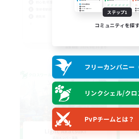
初心者/若葉歓迎
復帰者歓迎
ステップ1
絶挑戦
コミュニティを探
JA / EN
募集期間: 2026/08/30 まで
フリーカンパニー（F
クロスワールドリンクシェル
クロス
リンクシェル/クロ
PvPチームとは？
Light Akatsuki
O
追加メンバー募集