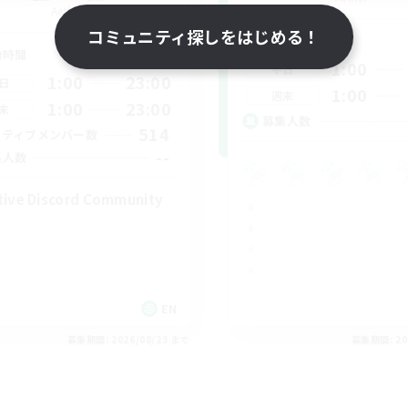
Aether
コミュニティ探しをはじめる！
活動時間
動時間
1:00
平日
1:00
23:00
日
1:00
週末
1:00
23:00
末
募集人数
514
クティブメンバー数
--
集人数
tive Discord Community
EN
募集期間: 2026/08/23 まで
募集期間: 20