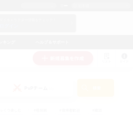
日本語
マイキャラクター情報をチェック！
ログイン
ンキング
ヘルプ＆サポート
新規募集を作成
リスト
ガイド
PvPチーム
検索
(1)
ゆっくり楽しむ
#極挑戦
#復帰者歓迎
#雑談
ルプレイ
#トレジャーハント
#レベリング
して頑張る
#プレイヤー主催イベント