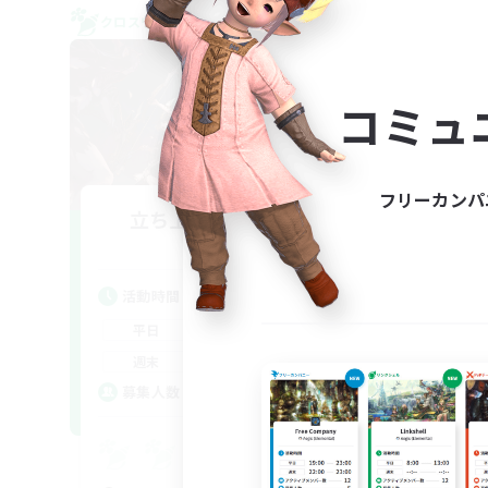
クロスワールドリンクシェル
クロス
NEW
コミュ
フリーカンパ
立ち上げメンバー募集
Aether
活動時間
活
22:00
24:00
平日
平
20:00
24:00
週末
週
2
募集人数
ア
募
Eu