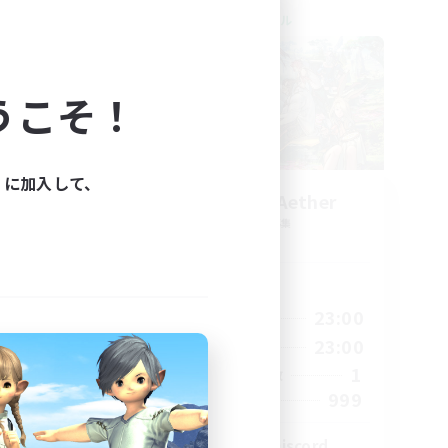
クロスワールドリンクシェル
うこそ！
ィに加入して、
ork
Let's Party! Aether
追加メンバー募集
Aether
活動時間
23:00
0:00
23:00
平日
23:00
0:00
23:00
週末
680
1
アクティブメンバー数
--
999
募集人数
l
LetsPartyFFXIVDiscord