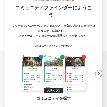
W
E
L
C
O
M
E
T
O
C
O
M
M
U
N
I
T
Y
F
I
N
D
E
R
!
コミュニティファインダーにようこ
そ！
フリーカンパニーやリンクシェルなど、自分のプレイに合ったコ
ミュニティに加入して、
ファイナルファンタジーXIVの世界をもっと楽しもう！
コミュニティファインダーの使い方
パソコン版へ
関連商品
e-STOREで購入
ステップ1
ゲームダウンロード
コミュニティを探す