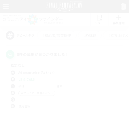
リスト
募集作成
#初心者/若葉歓迎
#絶挑戦
#立ち上げメ
アピールタグ
0件の募集が見つかりました！
指定なし
Adamantoise (Aether)
LS & CWLS
平日
週末
＃プレイヤー主催イベント
使用言語