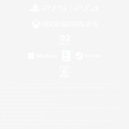
©2026 Sony Interactive Entertainment LLC."PlayStation Family Mark", "PlayStation", "PS5
logo", "PS5", "PS4 logo" and "PS4" are registered trademarks or trademarks of Sony
Interactive Entertainment Inc.
Microsoft, the XBOX Sphere mark, the Series X|S logo and XBOX Series X|S are trademarks
of the Microsoft group of companies.
Nintendo Switch is a trademark of Nintendo.
Windows is either a registered trademark or trademark of Microsoft Corporation in the United
States and/or other countries.
Mac is a trademark of Apple Inc.
©2026 Valve Corporation. Steam and the Steam logo are trademarks and/or registered
trademarks of Valve Corporation in the U.S. and/or other countries.