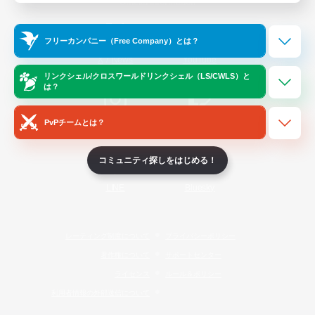
Official Information
フリーカンパニー（Free Company）とは？
/
X
News
YouTube
リンクシェル/クロスワールドリンクシェル（LS/CWLS）と
は？
PvPチームとは？
Instagram
Twitch
コミュニティ探しをはじめる！
LINE
Bluesky
レーティング制度について
プライバシーポリシー
著作権について
サポートセンター
ライセンス
ルール＆ポリシー
利用者情報の外部送信について