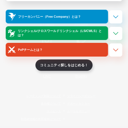
Official Information
フリーカンパニー（Free Company）とは？
/
X
News
YouTube
リンクシェル/クロスワールドリンクシェル（LS/CWLS）と
は？
PvPチームとは？
Instagram
Twitch
コミュニティ探しをはじめる！
LINE
Bluesky
レーティング制度について
プライバシーポリシー
著作権について
サポートセンター
ライセンス
ルール＆ポリシー
利用者情報の外部送信について