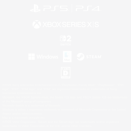
©2026 Sony Interactive Entertainment LLC."PlayStation Family Mark", "PlayStation", "PS5
logo", "PS5", "PS4 logo" and "PS4" are registered trademarks or trademarks of Sony
Interactive Entertainment Inc.
Microsoft, the XBOX Sphere mark, the Series X|S logo and XBOX Series X|S are trademarks
of the Microsoft group of companies.
Nintendo Switch is a trademark of Nintendo.
Windows is either a registered trademark or trademark of Microsoft Corporation in the United
States and/or other countries.
Mac is a trademark of Apple Inc.
©2026 Valve Corporation. Steam and the Steam logo are trademarks and/or registered
trademarks of Valve Corporation in the U.S. and/or other countries.