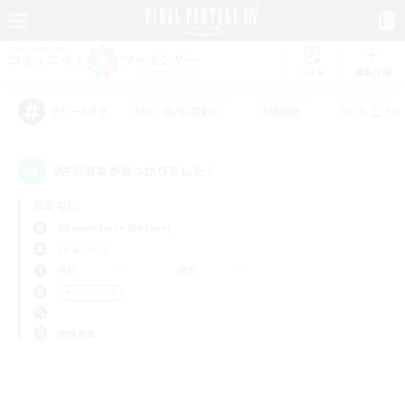
リスト
募集作成
#初心者/若葉歓迎
#絶挑戦
#立ち上げメ
アピールタグ
0件の募集が見つかりました！
指定なし
Adamantoise (Aether)
LS & CWLS
平日
週末
＃ハウジング
使用言語