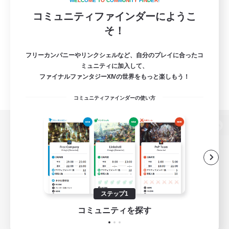
W
E
L
C
O
M
E
T
O
C
O
M
M
U
N
I
T
Y
F
I
N
D
E
R
!
コミュニティファインダーにようこ
そ！
フリーカンパニーやリンクシェルなど、自分のプレイに合ったコ
ミュニティに加入して、
ファイナルファンタジーXIVの世界をもっと楽しもう！
コミュニティファインダーの使い方
パソコン版へ
関連商品
e-STOREで購入
ステップ1
ゲームダウンロード
コミュニティを探す