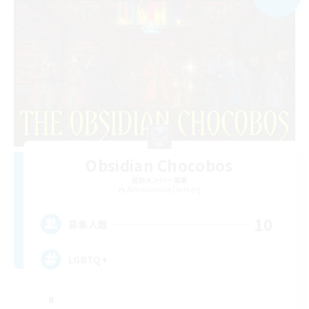
Obsidian Chocobos
追加メンバー募集
Adamantoise [Aether]
10
募集人数
LGBTQ+