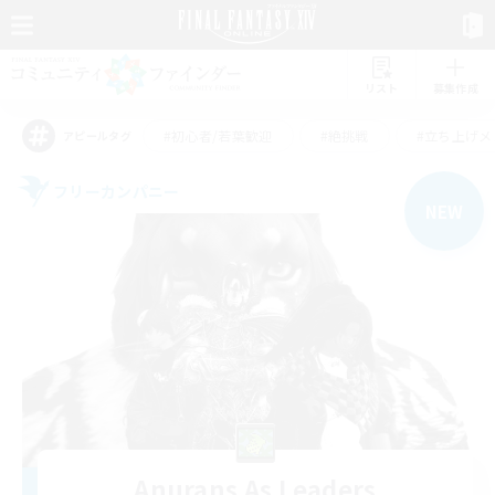
リスト
募集作成
#初心者/若葉歓迎
#絶挑戦
#立ち上げメ
アピールタグ
フリーカンパニー
NEW
Anurans As Leaders