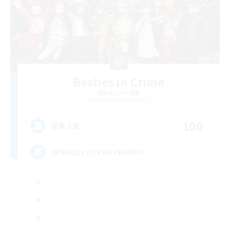
Besties in Crime
追加メンバー募集
Adamantoise [Aether]
100
募集人数
FRIENDLY FC FOR FRENS!!!