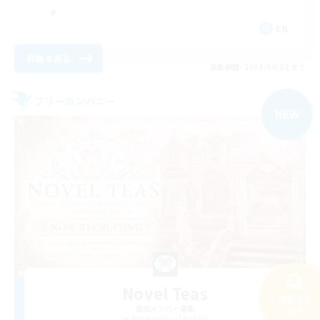
EN
詳細を見る
募集期間: 2026/09/02 まで
フリーカンパニー
NEW
Novel Teas
検索する
追加メンバー募集
44件
Adamantoise [Aether]