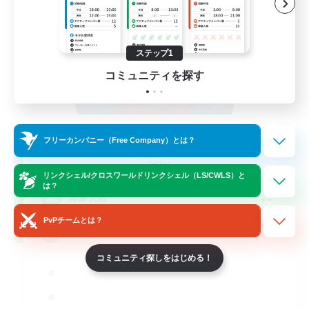
ステップ1
コミュニティを探す
PotatoChat
フリーカンパニー（Free Company）とは？
追加メンバー募集
Aether
リンクシェル/クロスワールドリンクシェル（LS/CWLS）と
は？
--
募集人数
PvPチームとは？
Lalafell Aether
コミュニティ探しをはじめる！