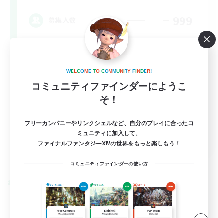
999
募集人数
Nephiliates
W
E
L
C
O
M
E
T
O
C
O
M
M
U
N
I
T
Y
F
I
N
D
E
R
!
コミュニティファインダーにようこ
そ！
フリーカンパニーやリンクシェルなど、自分のプレイに合ったコ
ミュニティに加入して、
EN
ファイナルファンタジーXIVの世界をもっと楽しもう！
詳細を見る
募集期間: 2026/09/06 まで
コミュニティファインダーの使い方
クロスワールドリンクシェル