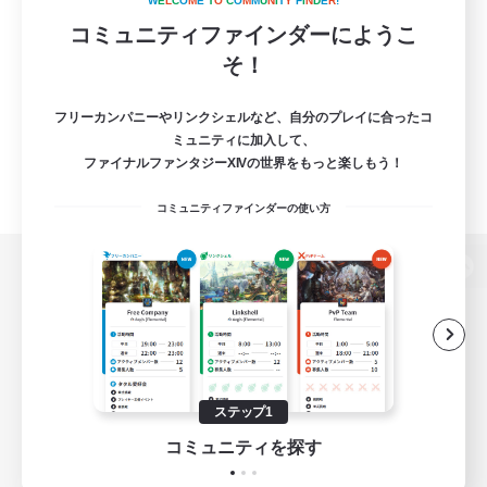
W
E
L
C
O
M
E
T
O
C
O
M
M
U
N
I
T
Y
F
I
N
D
E
R
!
コミュニティファインダーにようこ
そ！
フリーカンパニーやリンクシェルなど、自分のプレイに合ったコ
ミュニティに加入して、
ファイナルファンタジーXIVの世界をもっと楽しもう！
コミュニティファインダーの使い方
パソコン版へ
関連商品
e-STOREで購入
ステップ1
ゲームダウンロード
コミュニティを探す