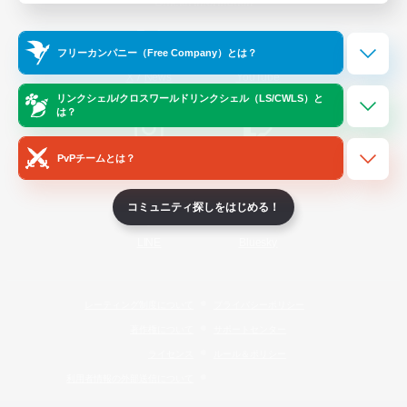
Official Information
フリーカンパニー（Free Company）とは？
/
X
News
YouTube
リンクシェル/クロスワールドリンクシェル（LS/CWLS）と
は？
PvPチームとは？
Instagram
Twitch
コミュニティ探しをはじめる！
LINE
Bluesky
レーティング制度について
プライバシーポリシー
著作権について
サポートセンター
ライセンス
ルール＆ポリシー
利用者情報の外部送信について