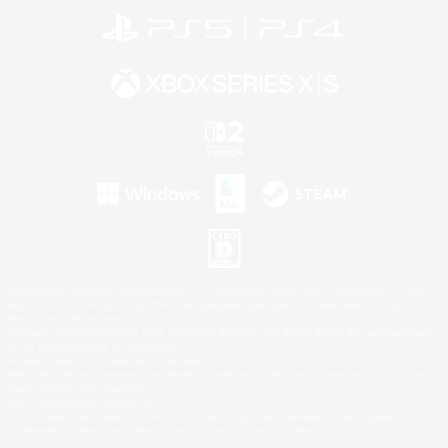
©2026 Sony Interactive Entertainment LLC."PlayStation Family Mark", "PlayStation", "PS5
logo", "PS5", "PS4 logo" and "PS4" are registered trademarks or trademarks of Sony
Interactive Entertainment Inc.
Microsoft, the XBOX Sphere mark, the Series X|S logo and XBOX Series X|S are trademarks
of the Microsoft group of companies.
Nintendo Switch is a trademark of Nintendo.
Windows is either a registered trademark or trademark of Microsoft Corporation in the United
States and/or other countries.
Mac is a trademark of Apple Inc.
©2026 Valve Corporation. Steam and the Steam logo are trademarks and/or registered
trademarks of Valve Corporation in the U.S. and/or other countries.