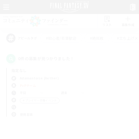
リスト
募集作成
#初心者/若葉歓迎
#絶挑戦
#立ち上げメ
アピールタグ
0件の募集が見つかりました！
指定なし
Adamantoise (Aether)
PvPチーム
平日
週末
＃プレイヤー主催イベント
使用言語