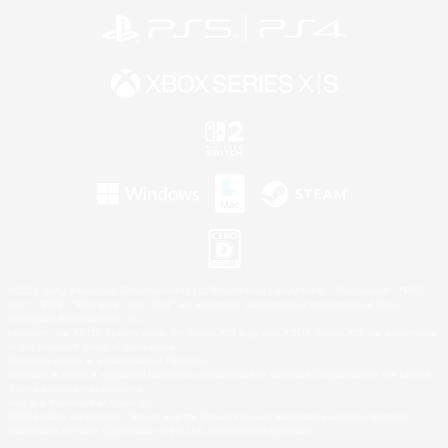
©2026 Sony Interactive Entertainment LLC."PlayStation Family Mark", "PlayStation", "PS5
logo", "PS5", "PS4 logo" and "PS4" are registered trademarks or trademarks of Sony
Interactive Entertainment Inc.
Microsoft, the XBOX Sphere mark, the Series X|S logo and XBOX Series X|S are trademarks
of the Microsoft group of companies.
Nintendo Switch is a trademark of Nintendo.
Windows is either a registered trademark or trademark of Microsoft Corporation in the United
States and/or other countries.
Mac is a trademark of Apple Inc.
©2026 Valve Corporation. Steam and the Steam logo are trademarks and/or registered
trademarks of Valve Corporation in the U.S. and/or other countries.