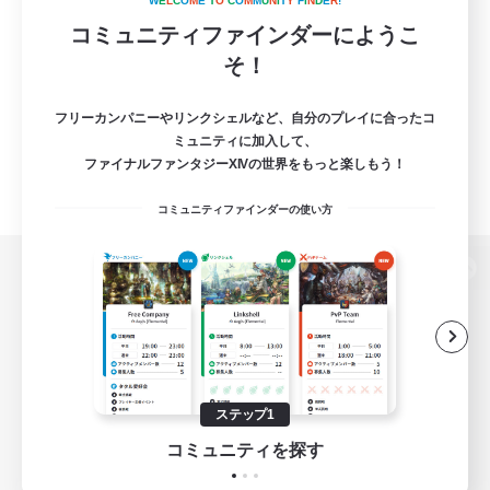
W
E
L
C
O
M
E
T
O
C
O
M
M
U
N
I
T
Y
F
I
N
D
E
R
!
コミュニティファインダーにようこ
そ！
フリーカンパニーやリンクシェルなど、自分のプレイに合ったコ
ミュニティに加入して、
ファイナルファンタジーXIVの世界をもっと楽しもう！
コミュニティファインダーの使い方
パソコン版へ
関連商品
e-STOREで購入
ステップ1
ゲームダウンロード
コミュニティを探す