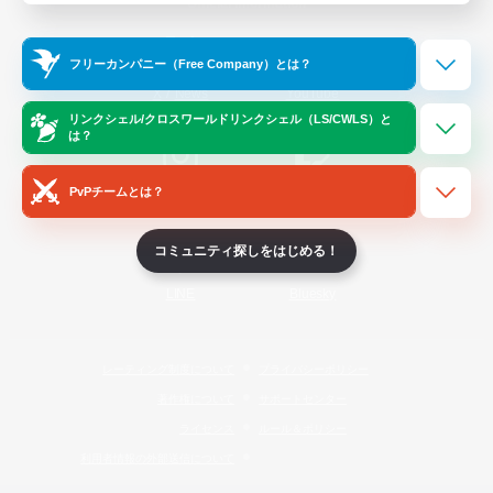
Official Information
フリーカンパニー（Free Company）とは？
/
X
News
YouTube
リンクシェル/クロスワールドリンクシェル（LS/CWLS）と
は？
PvPチームとは？
Instagram
Twitch
コミュニティ探しをはじめる！
LINE
Bluesky
レーティング制度について
プライバシーポリシー
著作権について
サポートセンター
ライセンス
ルール＆ポリシー
利用者情報の外部送信について