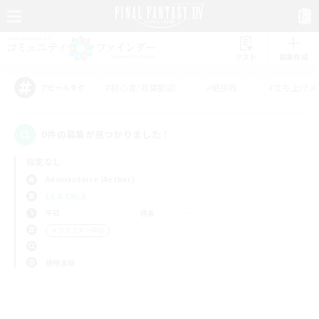
リスト
募集作成
#初心者/若葉歓迎
#絶挑戦
#立ち上げメ
アピールタグ
0件の募集が見つかりました！
指定なし
Adamantoise (Aether)
LS & CWLS
平日
週末
＃クラフター中心
使用言語