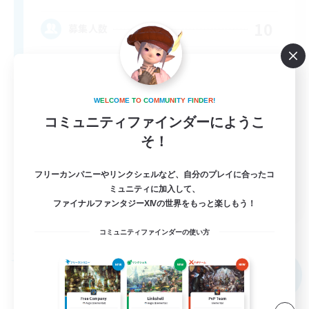
10
募集人数
call of duty black ops 2
W
E
L
C
O
M
E
T
O
C
O
M
M
U
N
I
T
Y
F
I
N
D
E
R
!
コミュニティファインダーにようこ
そ！
フリーカンパニーやリンクシェルなど、自分のプレイに合ったコ
ミュニティに加入して、
EN
ファイナルファンタジーXIVの世界をもっと楽しもう！
詳細を見る
募集期間: 2026/09/02 まで
コミュニティファインダーの使い方
フリーカンパニー
NEW