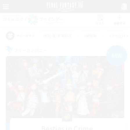
リスト
募集作成
#初心者/若葉歓迎
#絶挑戦
#立ち上げメ
アピールタグ
フリーカンパニー
NEW
Besties in Crime