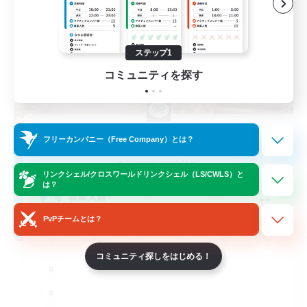
ステップ1
コミュニティを探す
Novel Teas
フリーカンパニー（Free Company）とは？
追加メンバー募集
Adamantoise [Aether]
リンクシェル/クロスワールドリンクシェル（LS/CWLS）と
は？
--
募集人数
PvPチームとは？
コミュニティ探しをはじめる！