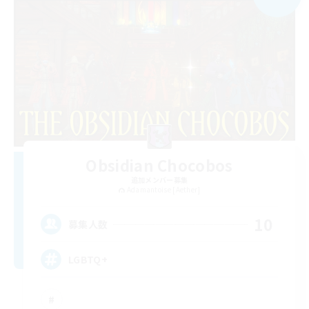
Obsidian Chocobos
追加メンバー募集
Adamantoise [Aether]
10
募集人数
LGBTQ+