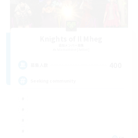
Knights of Il Mheg
追加メンバー募集
Adamantoise [Aether]
400
募集人数
Seeking community
EN