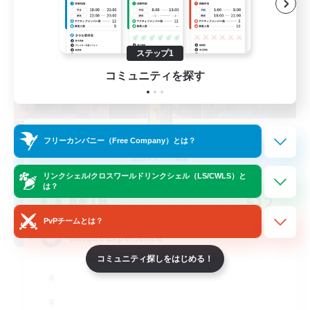
ステップ1
コミュニティを探す
Masters of Trade
フリーカンパニー（Free Company）とは？
追加メンバー募集
Adamantoise [Aether]
リンクシェル/クロスワールドリンクシェル（LS/CWLS）と
は？
512
募集人数
PvPチームとは？
Unique Experience
コミュニティ探しをはじめる！