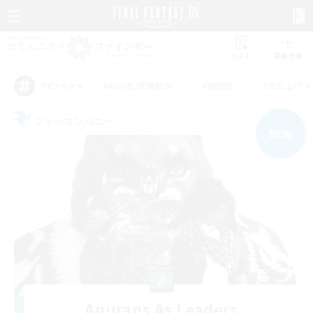
リスト
募集作成
#初心者/若葉歓迎
#絶挑戦
#立ち上げメ
アピールタグ
フリーカンパニー
NEW
Anurans As Leaders