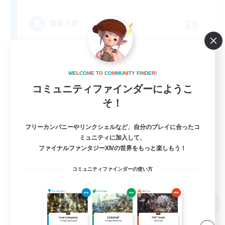
20
募集人数
Midcore!
W
E
L
C
O
M
E
T
O
C
O
M
M
U
N
I
T
Y
F
I
N
D
E
R
!
コミュニティファインダーにようこ
そ！
フリーカンパニーやリンクシェルなど、自分のプレイに合ったコ
ミュニティに加入して、
JA / EN
ファイナルファンタジーXIVの世界をもっと楽しもう！
詳細を見る
募集期間: 2026/09/03 まで
コミュニティファインダーの使い方
フリーカンパニー
NEW