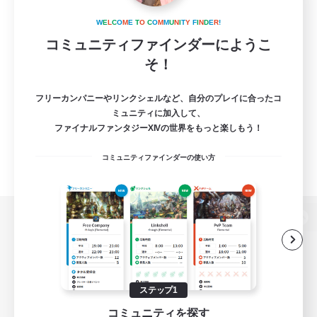
W
E
L
C
O
M
E
T
O
C
O
M
M
U
N
I
T
Y
F
I
N
D
E
R
!
コミュニティファインダーにようこ
そ！
フリーカンパニーやリンクシェルなど、自分のプレイに合ったコ
ミュニティに加入して、
ファイナルファンタジーXIVの世界をもっと楽しもう！
コミュニティファインダーの使い方
パソコン版へ
ステップ1
関連商品
e-STOREで購入
コミュニティを探す