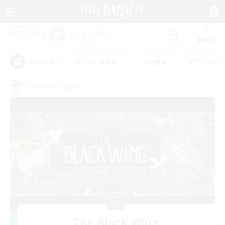
リスト
募集作成
#初心者/若葉歓迎
#絶挑戦
#立ち上げメ
アピールタグ
フリーカンパニー
The Black Wing