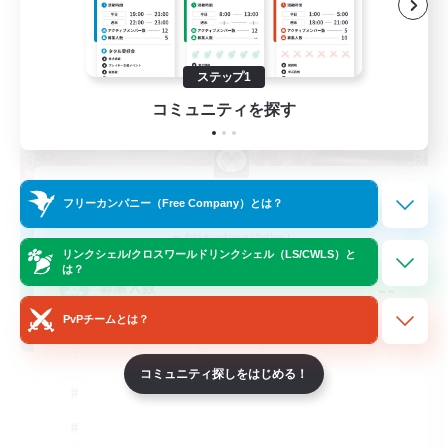
ステップ1
コミュニティを探す
Novel Teas
フリーカンパニー（Free Company）とは？
追加メンバー募集
Adamantoise [Aether]
リンクシェル/クロスワールドリンクシェル（LS/CWLS）と
は？
--
募集人数
PvPチームとは？
コミュニティ探しをはじめる！