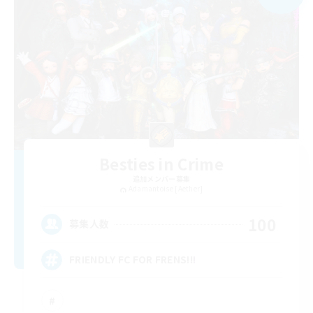
Besties in Crime
追加メンバー募集
Adamantoise [Aether]
100
募集人数
FRIENDLY FC FOR FRENS!!!