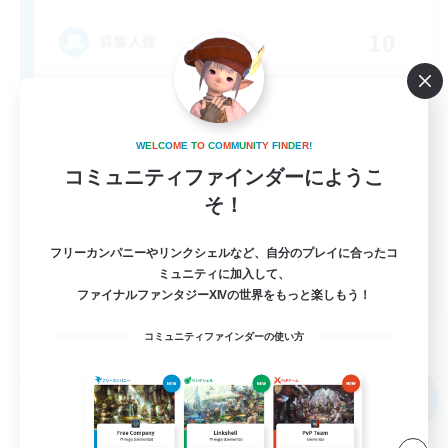
10
募集人数
call of duty black ops 2
W
E
L
C
O
M
E
T
O
C
O
M
M
U
N
I
T
Y
F
I
N
D
E
R
!
コミュニティファインダーにようこ
そ！
フリーカンパニーやリンクシェルなど、自分のプレイに合ったコ
ミュニティに加入して、
EN
ファイナルファンタジーXIVの世界をもっと楽しもう！
詳細を見る
募集期間: 2026/09/02 まで
コミュニティファインダーの使い方
フリーカンパニー
NEW