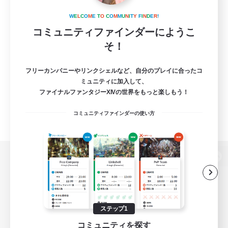
W
E
L
C
O
M
E
T
O
C
O
M
M
U
N
I
T
Y
F
I
N
D
E
R
!
コミュニティファインダーにようこ
そ！
フリーカンパニーやリンクシェルなど、自分のプレイに合ったコ
ミュニティに加入して、
ファイナルファンタジーXIVの世界をもっと楽しもう！
コミュニティファインダーの使い方
パソコン版へ
ステップ1
関連商品
e-STOREで購入
コミュニティを探す