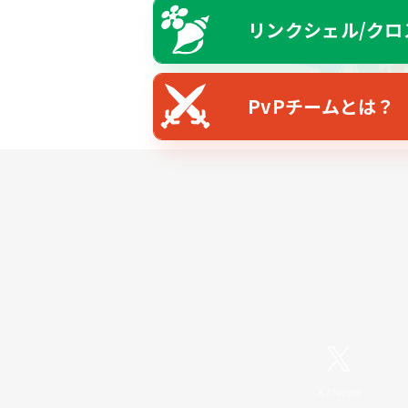
リンクシェル/クロ
PvPチームとは？
X
/
News