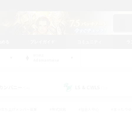
始める
プレイガイド
コミュニティ
ラ
WORLD
Adamantoise
カンパニー
LS & CWLS
(24)
(18)
#立ち上げメンバー募集
#零式挑戦
#社会人中心
#まったり
体験歓迎
#クラフター中心
#ロールプレイ
#ギャザラー中心
ージュプリズム）
#スクリーンショット撮影
#クリア目指して頑張る