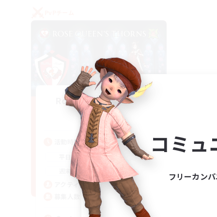
PvPチーム
Rose Queen's Thorns
追加メンバー募集
Aether
コミュ
活動時間
16:00
21:00
平日
16:00
23:00
週末
フリーカンパ
8
アクティブメンバー数
10
募集人数