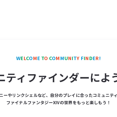
W
E
L
C
O
M
E
T
O
C
O
M
M
U
N
I
T
Y
F
I
N
D
E
R
!
ニティファインダーによ
ニーやリンクシェルなど、自分のプレイに合ったコミュニテ
ファイナルファンタジーXIVの世界をもっと楽しもう！