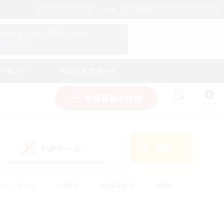
日本語
マイキャラクター情報をチェック！
ログイン
ンキング
ヘルプ＆サポート
新規募集を作成
リスト
ガイド
PvPチーム
検索
(1)
ゆっくり楽しむ
#極挑戦
#復帰者歓迎
#雑談
#ハウジング
#トレジャーハント
#レベリング
#プレイヤー主催イベント