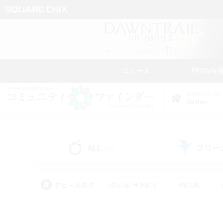
ニュース
FFXIVを
DATA CENTER
Aether
ALL
フリー
(43)
アピールタグ
#初心者/若葉歓迎
#絶挑戦
#学生中心
#なんでも楽しむ
#モブハント
#
#演奏
#ミラプリ（ミラ