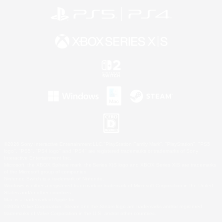
©2026 Sony Interactive Entertainment LLC."PlayStation Family Mark", "PlayStation", "PS5
logo", "PS5", "PS4 logo" and "PS4" are registered trademarks or trademarks of Sony
Interactive Entertainment Inc.
Microsoft, the XBOX Sphere mark, the Series X|S logo and XBOX Series X|S are trademarks
of the Microsoft group of companies.
Nintendo Switch is a trademark of Nintendo.
Windows is either a registered trademark or trademark of Microsoft Corporation in the United
States and/or other countries.
Mac is a trademark of Apple Inc.
©2026 Valve Corporation. Steam and the Steam logo are trademarks and/or registered
trademarks of Valve Corporation in the U.S. and/or other countries.