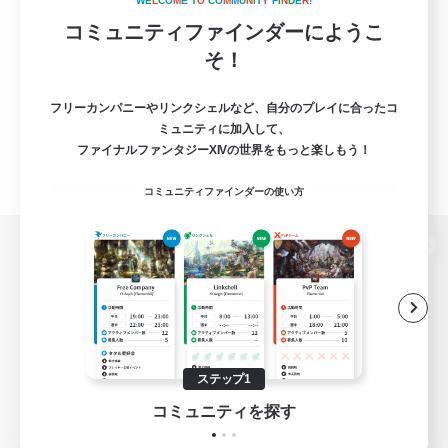
W
E
L
C
O
M
E
T
O
C
O
M
M
U
N
I
T
Y
F
I
N
D
E
R
!
コミュニティファインダーにようこ
そ！
フリーカンパニーやリンクシェルなど、自分のプレイに合ったコ
ミュニティに加入して、
ファイナルファンタジーXIVの世界をもっと楽しもう！
コミュニティファインダーの使い方
パソコン版へ
関連商品
e-STOREで購入
ステップ1
ゲームダウンロード
コミュニティを探す