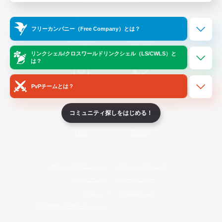
Official Information
フリーカンパニー（Free Company）とは？
/
X
News
YouTube
リンクシェル/クロスワールドリンクシェル（LS/CWLS）と
は？
PvPチームとは？
Instagram
Twitch
コミュニティ探しをはじめる！
LINE
Bluesky
レーティング制度について
プライバシーポリシー
著作権について
サポートセンター
ライセンス
ルール＆ポリシー
利用者情報の外部送信について