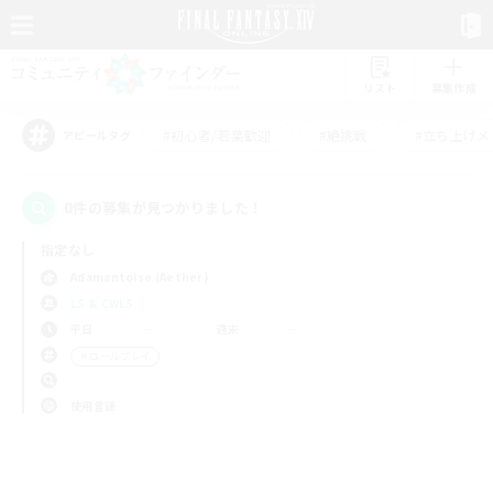
リスト
募集作成
#初心者/若葉歓迎
#絶挑戦
#立ち上げメ
アピールタグ
0件の募集が見つかりました！
指定なし
Adamantoise (Aether)
LS & CWLS
平日
週末
＃ロールプレイ
使用言語