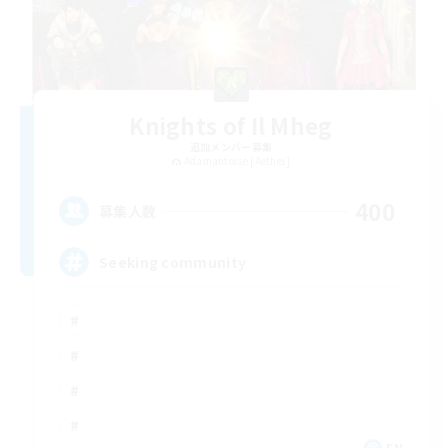
Knights of Il Mheg
追加メンバー募集
Adamantoise [Aether]
400
募集人数
Seeking community
EN