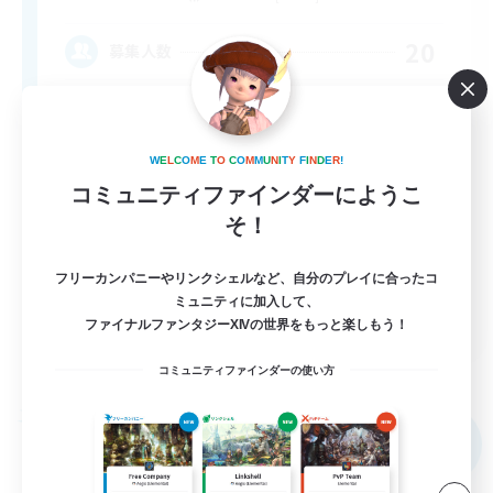
20
募集人数
Midcore!
W
E
L
C
O
M
E
T
O
C
O
M
M
U
N
I
T
Y
F
I
N
D
E
R
!
コミュニティファインダーにようこ
そ！
フリーカンパニーやリンクシェルなど、自分のプレイに合ったコ
ミュニティに加入して、
JA / EN
ファイナルファンタジーXIVの世界をもっと楽しもう！
詳細を見る
募集期間: 2026/09/03 まで
コミュニティファインダーの使い方
フリーカンパニー
NEW