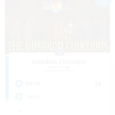
Obsidian Chocobos
追加メンバー募集
Adamantoise [Aether]
10
募集人数
LGBTQ+