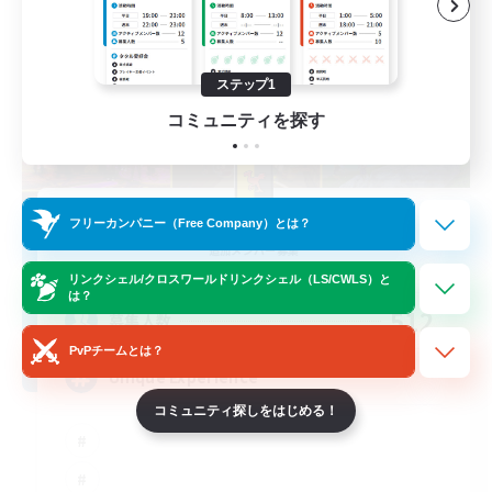
ステップ1
コミュニティを探す
Masters of Trade
フリーカンパニー（Free Company）とは？
追加メンバー募集
Adamantoise [Aether]
リンクシェル/クロスワールドリンクシェル（LS/CWLS）と
は？
512
募集人数
PvPチームとは？
Unique Experience
コミュニティ探しをはじめる！