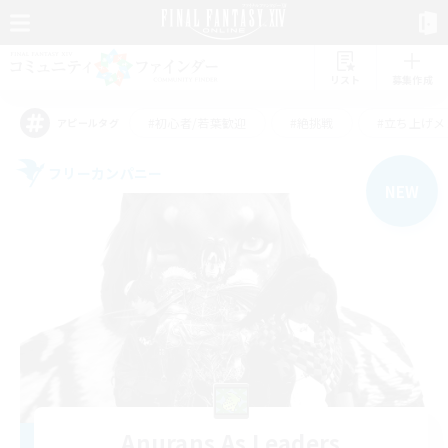
リスト
募集作成
#初心者/若葉歓迎
#絶挑戦
#立ち上げメ
アピールタグ
フリーカンパニー
NEW
Anurans As Leaders