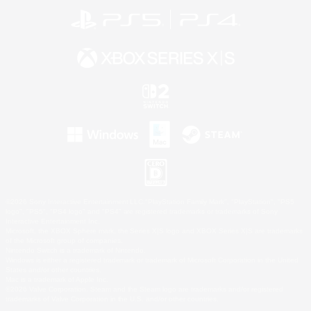
©2026 Sony Interactive Entertainment LLC."PlayStation Family Mark", "PlayStation", "PS5
logo", "PS5", "PS4 logo" and "PS4" are registered trademarks or trademarks of Sony
Interactive Entertainment Inc.
Microsoft, the XBOX Sphere mark, the Series X|S logo and XBOX Series X|S are trademarks
of the Microsoft group of companies.
Nintendo Switch is a trademark of Nintendo.
Windows is either a registered trademark or trademark of Microsoft Corporation in the United
States and/or other countries.
Mac is a trademark of Apple Inc.
©2026 Valve Corporation. Steam and the Steam logo are trademarks and/or registered
trademarks of Valve Corporation in the U.S. and/or other countries.