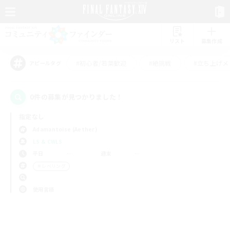
リスト
募集作成
#初心者/若葉歓迎
#絶挑戦
#立ち上げメ
アピールタグ
0件の募集が見つかりました！
指定なし
Adamantoise (Aether)
LS & CWLS
平日
週末
＃レベリング
使用言語