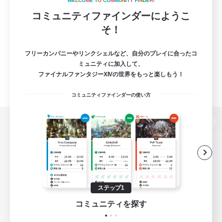
W
E
L
C
O
M
E
T
O
C
O
M
M
U
N
I
T
Y
F
I
N
D
E
R
!
コミュニティファインダーにようこ
そ！
フリーカンパニーやリンクシェルなど、自分のプレイに合ったコ
ミュニティに加入して、
ファイナルファンタジーXIVの世界をもっと楽しもう！
コミュニティファインダーの使い方
パソコン版へ
関連商品
e-STOREで購入
ステップ1
ゲームダウンロード
コミュニティを探す