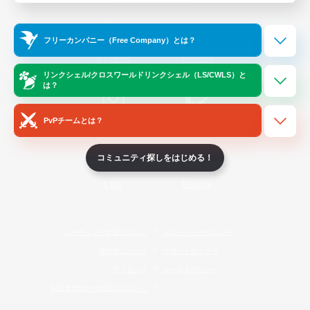
Official Information
フリーカンパニー（Free Company）とは？
/
X
News
YouTube
リンクシェル/クロスワールドリンクシェル（LS/CWLS）と
は？
PvPチームとは？
Instagram
Twitch
コミュニティ探しをはじめる！
LINE
Bluesky
レーティング制度について
プライバシーポリシー
著作権について
サポートセンター
ライセンス
ルール＆ポリシー
利用者情報の外部送信について