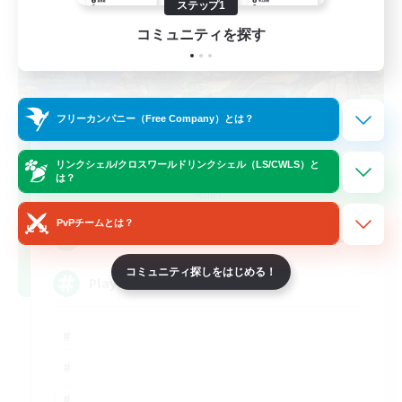
ステップ1
コミュニティを探す
フリーカンパニー（Free Company）とは？
FFXIV NA Network
リンクシェル/クロスワールドリンクシェル（LS/CWLS）と
は？
追加メンバー募集
Aether
PvPチームとは？
--
募集人数
コミュニティ探しをはじめる！
Players events social