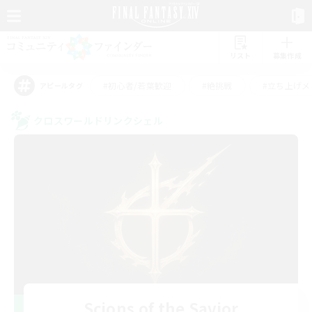
リスト
募集作成
#初心者/若葉歓迎
#絶挑戦
#立ち上げメ
アピールタグ
クロスワールドリンクシェル
Scions of the Savior