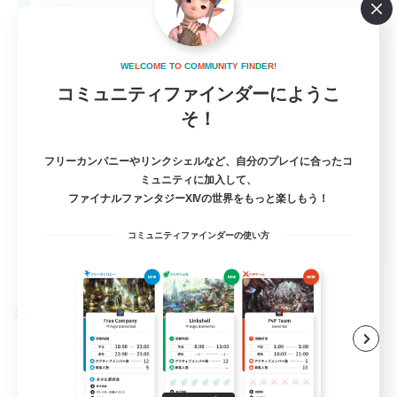
--
募集人数
Europe
W
E
L
C
O
M
E
T
O
C
O
M
M
U
N
I
T
Y
F
I
N
D
E
R
!
コミュニティファインダーにようこ
そ！
フリーカンパニーやリンクシェルなど、自分のプレイに合ったコ
ミュニティに加入して、
ファイナルファンタジーXIVの世界をもっと楽しもう！
EN
コミュニティファインダーの使い方
詳細を見る
募集期間: 2026/08/28 まで
クロスワールドリンクシェル