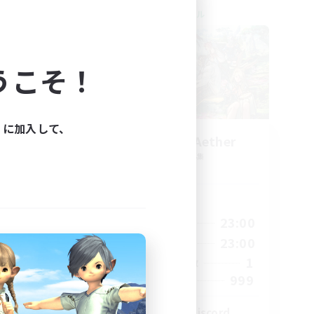
クロスワールドリンクシェル
うこそ！
ィに加入して、
ork
Let's Party! Aether
追加メンバー募集
Aether
活動時間
23:00
0:00
23:00
平日
23:00
0:00
23:00
週末
680
1
アクティブメンバー数
--
999
募集人数
l
LetsPartyFFXIVDiscord