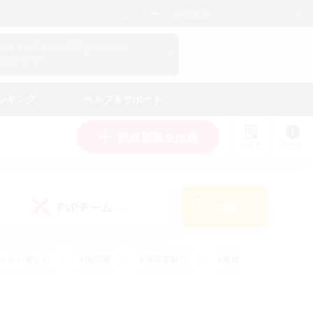
日本語
マイキャラクター情報をチェック！
ログイン
ンキング
ヘルプ＆サポート
新規募集を作成
リスト
ガイド
PvPチーム
検索
(1)
ゆっくり楽しむ
#極挑戦
#復帰者歓迎
#雑談
ルプレイ
#トレジャーハント
#レベリング
して頑張る
#プレイヤー主催イベント