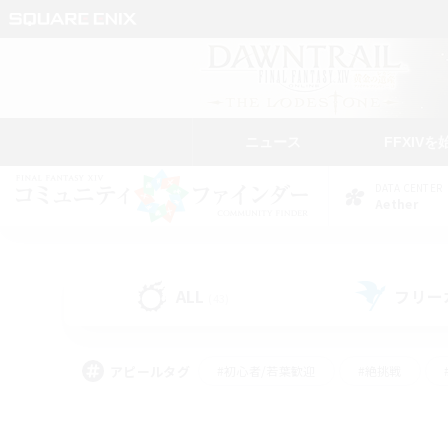
ニュース
FFXIVを
DATA CENTER
Aether
ALL
フリー
(43)
アピールタグ
#初心者/若葉歓迎
#絶挑戦
#モブハント
#学生中心
#なんでも楽しむ
#スクリーンショット撮影
#ハウジ