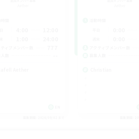
追加メンバー募集
追加メンバー募集
Aether
Aether
動時間
活動時間
4:00
12:00
0:00
日
平日
1:00
24:00
0:00
末
週末
777
クティブメンバー数
アクティブメンバー数
--
集人数
募集人数
lafell Aether
Christian
EN
募集期間: 2026/09/02 まで
募集期間: 20