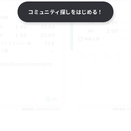
Aether
コミュニティ探しをはじめる！
活動時間
動時間
1:00
平日
1:00
23:00
日
1:00
週末
1:00
23:00
末
募集人数
514
クティブメンバー数
--
集人数
tive Discord Community
EN
募集期間: 2026/08/23 まで
募集期間: 20