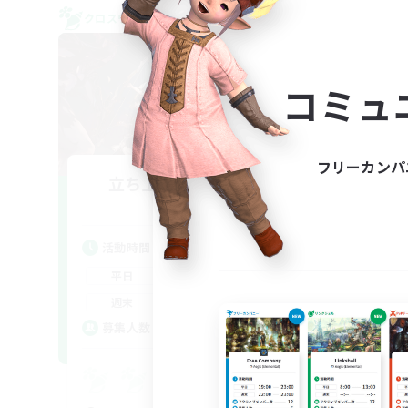
クロスワールドリンクシェル
クロス
NEW
コミュ
フリーカンパ
立ち上げメンバー募集
Aether
活動時間
活
22:00
24:00
平日
平
20:00
24:00
週末
週
2
募集人数
ア
募
Eu