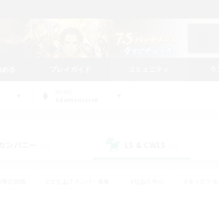
始める
プレイガイド
コミュニティ
ラ
WORLD
Adamantoise
カンパニー
LS & CWLS
(24)
(18)
#零式挑戦
#立ち上げメンバー募集
#社会人中心
#まったり
#体験歓迎
#クラフター中心
#ギャザラー中心
#ロー
ング
#演奏
#ミラプリ（ミラージュプリズム）
#クリア目指