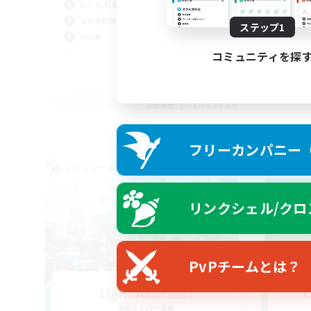
初心者/若葉歓迎
復帰者歓迎
ステップ1
絶挑戦
コミュニティを探
JA / EN
募集期間: 2026/08/30 まで
フリーカンパニー（F
クロスワールドリンクシェル
クロス
リンクシェル/クロ
PvPチームとは？
Light Akatsuki
O
追加メンバー募集