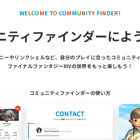
ワールドリンクシェル
クロスワールドリンクシェル
W
E
L
C
O
M
E
T
O
C
O
M
M
U
N
I
T
Y
F
I
N
D
E
R
!
ニティファインダーによ
ニーやリンクシェルなど、自分のプレイに合ったコミュニテ
Europeans on NA
FFXIV NA Netw
ファイナルファンタジーXIVの世界をもっと楽しもう！
追加メンバー募集
追加メンバー募集
Aether
Aether
動時間
活動時間
コミュニティファインダーの使い方
1:00
24:00
0:00
日
平日
1:00
24:00
0:00
末
週末
300
クティブメンバー数
アクティブメンバー数
--
集人数
募集人数
rope
Players events socia