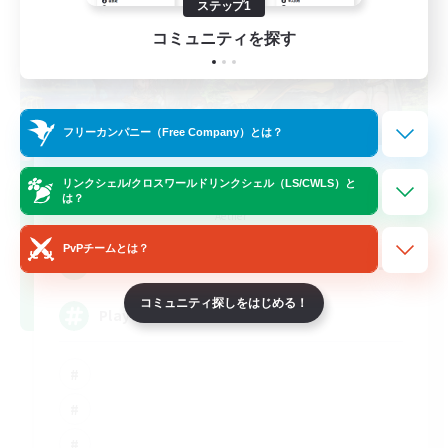
ステップ1
コミュニティを探す
フリーカンパニー（Free Company）とは？
FFXIV NA Network
リンクシェル/クロスワールドリンクシェル（LS/CWLS）と
は？
追加メンバー募集
Aether
PvPチームとは？
--
募集人数
コミュニティ探しをはじめる！
Players events social