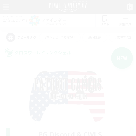
リスト
募集作成
#初心者/若葉歓迎
#絶挑戦
#零式挑戦
アピールタグ
クロスワールドリンクシェル
NEW
PG Discord & CWLS