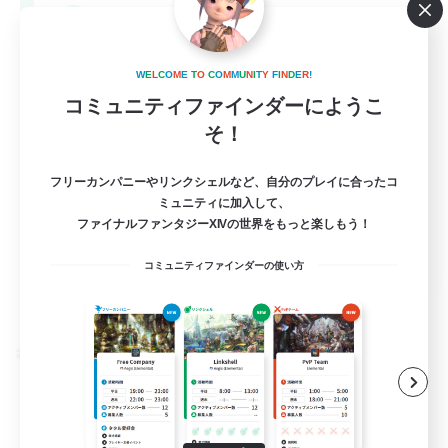
--
募集人数
Europe
W
E
L
C
O
M
E
T
O
C
O
M
M
U
N
I
T
Y
F
I
N
D
E
R
!
コミュニティファインダーにようこ
そ！
フリーカンパニーやリンクシェルなど、自分のプレイに合ったコ
ミュニティに加入して、
ファイナルファンタジーXIVの世界をもっと楽しもう！
EN
コミュニティファインダーの使い方
詳細を見る
募集期間: 2026/08/28 まで
クロスワールドリンクシェル