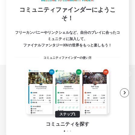
W
E
L
C
O
M
E
T
O
C
O
M
M
U
N
I
T
Y
F
I
N
D
E
R
!
コミュニティファインダーにようこ
そ！
フリーカンパニーやリンクシェルなど、自分のプレイに合ったコ
ミュニティに加入して、
ファイナルファンタジーXIVの世界をもっと楽しもう！
コミュニティファインダーの使い方
パソコン版へ
関連商品
e-STOREで購入
ステップ1
ゲームダウンロード
コミュニティを探す