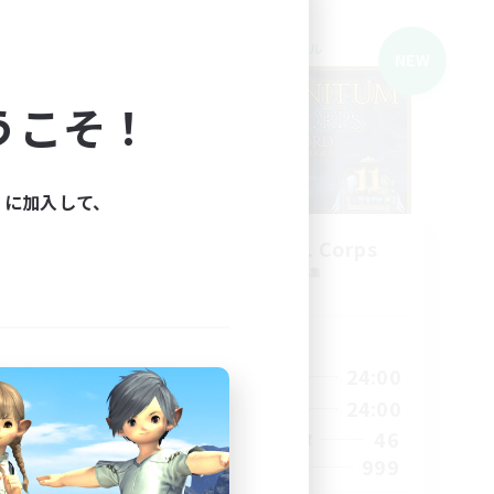
クロスワールドリンクシェル
NEW
うこそ！
ィに加入して、
ls
Infinitum Rsv. Corps
追加メンバー募集
r]
Aether
活動時間
1:00
24:00
2:00
平日
1:00
24:00
24:00
週末
46
210
アクティブメンバー数
999
50
募集人数