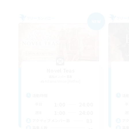
フリーカンパニー
フリー
NEW
Novel Teas
追加メンバー募集
Adamantoise [Aether]
活動時間
活
1:00
24:00
平日
平
1:00
24:00
週末
週
83
アクティブメンバー数
ア
--
募集人数
募