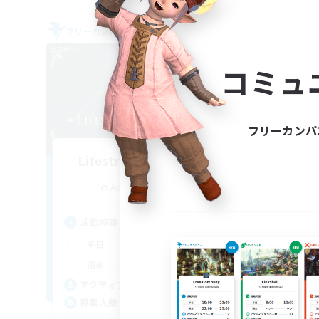
フリーカンパニー
フリー
NEW
コミュ
フリーカンパ
Lifestream Resonance
追加メンバー募集
Adamantoise [Aether]
活動時間
活
1:00
24:00
平日
平
1:00
24:00
週末
週
6
アクティブメンバー数
ア
999
募集人数
募