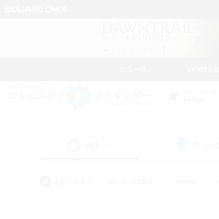
ニュース
FFXIVを
DATA CENTER
Aether
ALL
フリー
(43)
アピールタグ
#初心者/若葉歓迎
#絶挑戦
#学生中心
#なんでも楽しむ
#モブハント
#
#演奏
#ミラプリ（ミラ