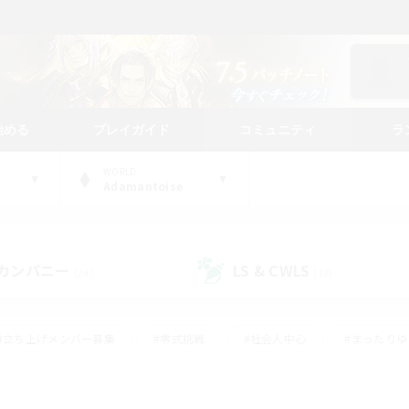
始める
プレイガイド
コミュニティ
ラ
WORLD
Adamantoise
カンパニー
LS & CWLS
(24)
(18)
#立ち上げメンバー募集
#零式挑戦
#社会人中心
#まったり
体験歓迎
#クラフター中心
#ロールプレイ
#ギャザラー中心
ージュプリズム）
#スクリーンショット撮影
#クリア目指して頑張る