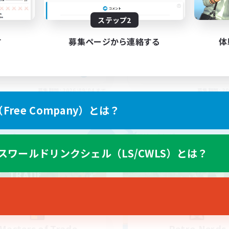
iends
Midcore Raiding
ステップ2
す
募集ページから連絡する
体
EN
募集期間: 2026/09/04 まで
募集期間: 20
ree Company）とは？
カンパニー
フリーカンパニー
NEW
スワールドリンクシェル（LS/CWLS）とは？
Masters of Trade
Retro Nerds