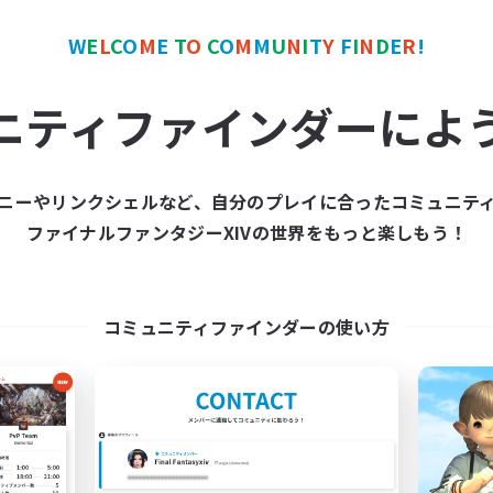
W
E
L
C
O
M
E
T
O
C
O
M
M
U
N
I
T
Y
F
I
N
D
E
R
!
カンパニー
フリーカンパニー
ニティファインダーによ
ニーやリンクシェルなど、自分のプレイに合ったコミュニテ
ファイナルファンタジーXIVの世界をもっと楽しもう！
The Baker's Bloc
Hardcore Casua
追加メンバー募集
追加メンバー募集
Adamantoise [Aether]
Adamantoise [Aethe
コミュニティファインダーの使い方
動時間
活動時間
0:00
23:00
17:00
日
平日
0:00
23:00
10:00
末
週末
250
クティブメンバー数
アクティブメンバー数
50
集人数
募集人数