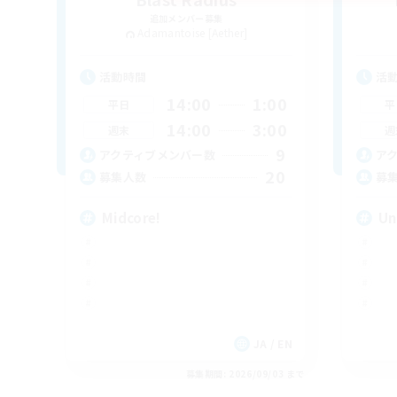
追加メンバー募集
Adamantoise [Aether]
活動時間
活
14:00
1:00
平日
平
14:00
3:00
週末
週
9
アクティブメンバー数
ア
20
募集人数
募
Midcore!
Un
JA / EN
募集期間: 2026/09/03 まで