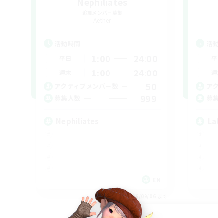
Nephiliates
追加メンバー募集
Aether
活動時間
活
1:00
24:00
平日
平
1:00
24:00
週末
週
50
アクティブメンバー数
ア
999
募集人数
募
Nephiliates
La
EN
募集期間: 2026/09/06 まで