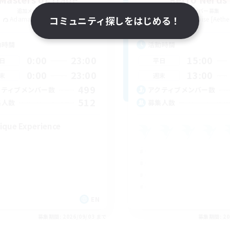
追加メンバー募集
追加メンバー募集
コミュニティ探しをはじめる！
Adamantoise [Aether]
Adamantoise [Aethe
動時間
活動時間
0:00
23:00
15:00
日
平日
0:00
23:00
13:00
末
週末
499
クティブメンバー数
アクティブメンバー数
512
集人数
募集人数
ique Experience
EN
募集期間: 2026/09/03 まで
募集期間: 20