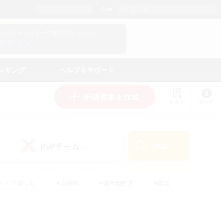
日本語
マイキャラクター情報をチェック！
ログイン
ンキング
ヘルプ＆サポート
新規募集を作成
リスト
ガイド
PvPチーム
検索
(1)
ゆっくり楽しむ
#極挑戦
#復帰者歓迎
#雑談
#ハウジング
#トレジャーハント
#レベリング
#プレイヤー主催イベント