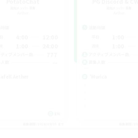
PotatoChat
PG Discord & C
追加メンバー募集
追加メンバー募集
Aether
Aether
動時間
活動時間
4:00
12:00
1:00
日
平日
1:00
24:00
1:00
末
週末
777
クティブメンバー数
アクティブメンバー数
--
集人数
募集人数
lafell Aether
'Murica
EN
募集期間: 2026/09/05 まで
募集期間: 20