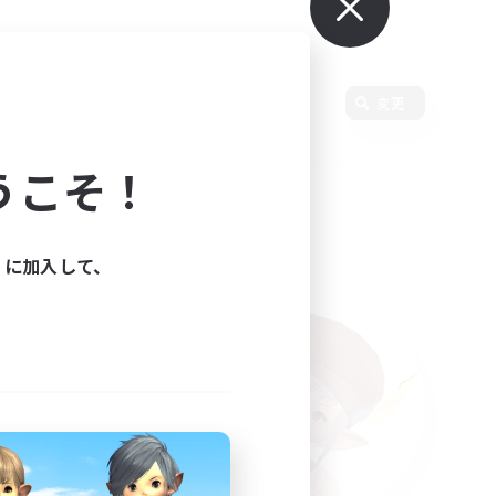
変更
うこそ！
ィに加入して、
た。