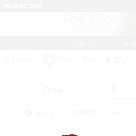
ニュース
FFXIVを
DATA CENTER
Aether
ALL
フリー
(0)
アピールタグ
#初心者/若葉歓迎
#絶挑戦
#学生中心
#なんでも楽しむ
#モブハント
#
#演奏
#ミラプリ（ミラ