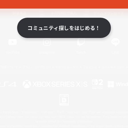
関連商品
e-STOREで購入
ゲームダウンロード
コミュニティ探しをはじめる！
Official Information
YouTube
Instagram
Twitch
LINE
著作権について
プライバシーポリシー
サポートセンター
ライセンス
ルール＆ポリシー
 Family Mark", "PlayStation", "PS5 logo", "PS5", "PS4 logo" and "PS4" are registered trademark
XBOX Sphere mark, the Series X|S logo and XBOX Series X|S are trademarks of the Microsoft gro
Nintendo Switch is a trademark of Nintendo.
ither a registered trademark or trademark of Microsoft Corporation in the United States and/or oth