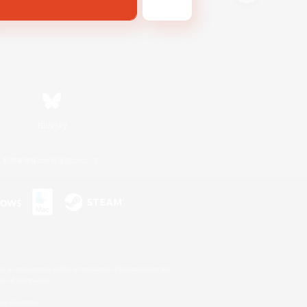
Bluesky
利用者情報の外部送信について
s or trademarks of Sony Interactive Entertainment Inc.
up of companies.
er countries.