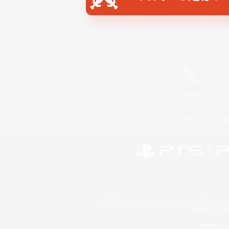
X
/
News
レーティング制度について
©2026 Sony Interactive Entertainment LLC."PlayStation
Microsoft, the 
Windows is e