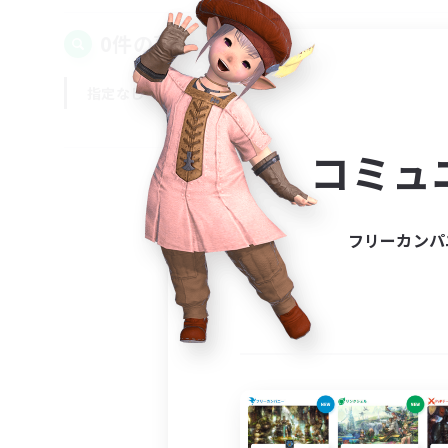
0件の募集が見つかりました！
指定なし
平日
週末
コミュ
フリーカンパ
募