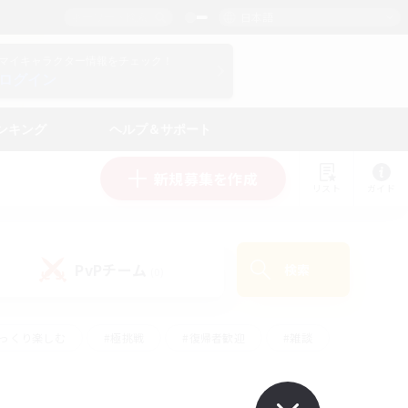
日本語
マイキャラクター情報をチェック！
ログイン
ンキング
ヘルプ＆サポート
新規募集を作成
リスト
ガイド
PvPチーム
検索
(0)
ゆっくり楽しむ
#極挑戦
#復帰者歓迎
#雑談
#ハウジング
#トレジャーハント
#レベリング
#プレイヤー主催イベント