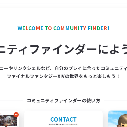
＃演奏
使用言語
W
E
L
C
O
M
E
T
O
C
O
M
M
U
N
I
T
Y
F
I
N
D
E
R
!
ニティファインダーによ
ニーやリンクシェルなど、自分のプレイに合ったコミュニテ
ファイナルファンタジーXIVの世界をもっと楽しもう！
募集数 0件
集が見つかりませんでし
コミュニティファインダーの使い方
条件を変えて検索してみるでっす！