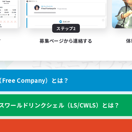
ステップ2
す
募集ページから連絡する
体
ree Company）とは？
スワールドリンクシェル（LS/CWLS）とは？
スマートフォン版へ