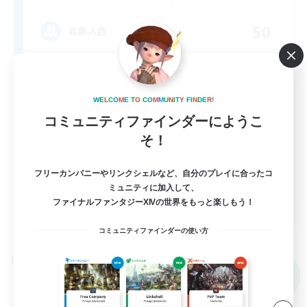
50
募集人数
Midcore Raiding
W
E
L
C
O
M
E
T
O
C
O
M
M
U
N
I
T
Y
F
I
N
D
E
R
!
コミュニティファインダーにようこ
そ！
フリーカンパニーやリンクシェルなど、自分のプレイに合ったコ
ミュニティに加入して、
EN
ファイナルファンタジーXIVの世界をもっと楽しもう！
詳細を見る
募集期間: 2026/09/04 まで
コミュニティファインダーの使い方
クロスワールドリンクシェル
NEW