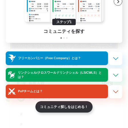
ステップ1
コミュニティを探す
Infinitum Rsv. Corps
フリーカンパニー（Free Company）とは？
追加メンバー募集
Aether
リンクシェル/クロスワールドリンクシェル（LS/CWLS）と
は？
999
募集人数
PvPチームとは？
Organized
コミュニティ探しをはじめる！