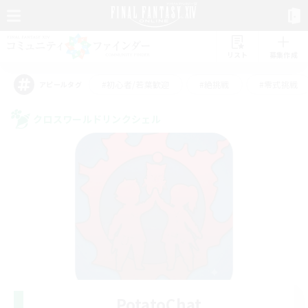
リスト
募集作成
#初心者/若葉歓迎
#絶挑戦
#零式挑戦
アピールタグ
クロスワールドリンクシェル
PotatoChat