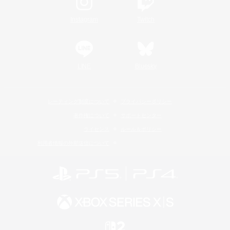
Instagram
Twitch
LINE
Bluesky
レーティング制度について
プライバシーポリシー
著作権について
サポートセンター
ライセンス
ルール＆ポリシー
利用者情報の外部送信について