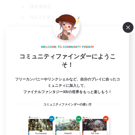
復帰者歓迎
なんでも楽しむ
クリア目指して頑張る
JA / EN
詳細を見る
W
E
L
C
O
M
E
T
O
C
O
M
M
U
N
I
T
Y
F
I
N
D
E
R
!
募集期間: 2026/08/24 まで
コミュニティファインダーにようこ
そ！
フリーカンパニーやリンクシェルなど、自分のプレイに合ったコ
ミュニティに加入して、
ファイナルファンタジーXIVの世界をもっと楽しもう！
コミュニティファインダーの使い方