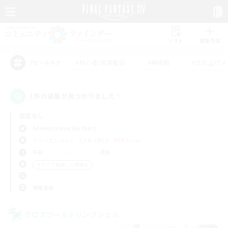
リスト
募集作成
#初心者/若葉歓迎
#絶挑戦
#立ち上げメ
アピールタグ
1件の募集が見つかりました！
指定なし
Adamantoise (Aether)
フリーカンパニー
LS & CWLS
PvPチーム
平日
週末
＃クリア目指して頑張る
使用言語
クロスワールドリンクシェル