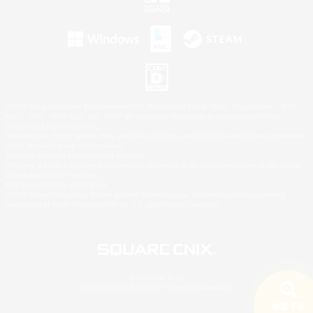
©2026 Sony Interactive Entertainment LLC."PlayStation Family Mark", "PlayStation", "PS5
logo", "PS5", "PS4 logo" and "PS4" are registered trademarks or trademarks of Sony
Interactive Entertainment Inc.
Microsoft, the XBOX Sphere mark, the Series X|S logo and XBOX Series X|S are trademarks
of the Microsoft group of companies.
Nintendo Switch is a trademark of Nintendo.
Windows is either a registered trademark or trademark of Microsoft Corporation in the United
States and/or other countries.
Mac is a trademark of Apple Inc.
©2026 Valve Corporation. Steam and the Steam logo are trademarks and/or registered
trademarks of Valve Corporation in the U.S. and/or other countries.
© SQUARE ENIX
LOGO ILLUSTRATION:© YOSHITAKA AMANO
検索する