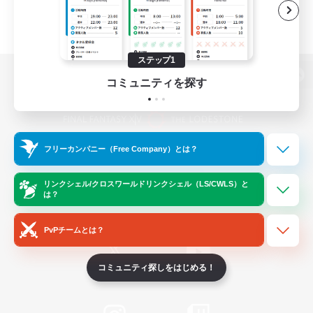
ステップ1
コミュニティを探す
パソコン版へ
フリーカンパニー（Free Company）とは？
関連商品
e-STOREで購入
ゲームダウンロード
リンクシェル/クロスワールドリンクシェル（LS/CWLS）と
は？
Official Information
PvPチームとは？
コミュニティ探しをはじめる！
/
X
News
YouTube