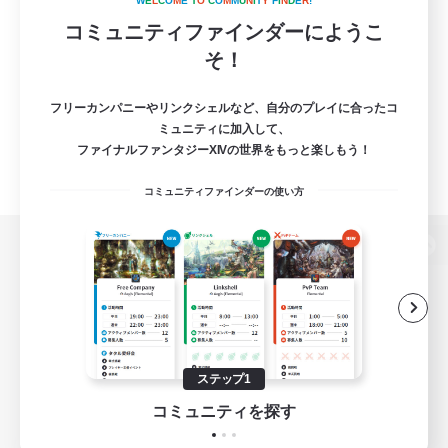
W
E
L
C
O
M
E
T
O
C
O
M
M
U
N
I
T
Y
F
I
N
D
E
R
!
コミュニティファインダーにようこ
そ！
フリーカンパニーやリンクシェルなど、自分のプレイに合ったコ
ミュニティに加入して、
ファイナルファンタジーXIVの世界をもっと楽しもう！
コミュニティファインダーの使い方
パソコン版へ
関連商品
e-STOREで購入
ステップ1
ゲームダウンロード
コミュニティを探す