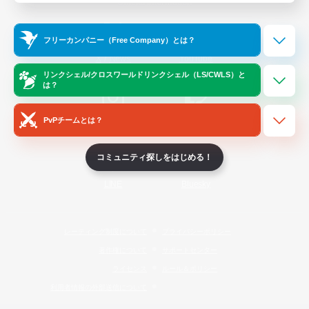
Official Information
フリーカンパニー（Free Company）とは？
/
X
News
YouTube
リンクシェル/クロスワールドリンクシェル（LS/CWLS）と
は？
PvPチームとは？
Instagram
Twitch
コミュニティ探しをはじめる！
LINE
Bluesky
レーティング制度について
プライバシーポリシー
著作権について
サポートセンター
ライセンス
ルール＆ポリシー
利用者情報の外部送信について