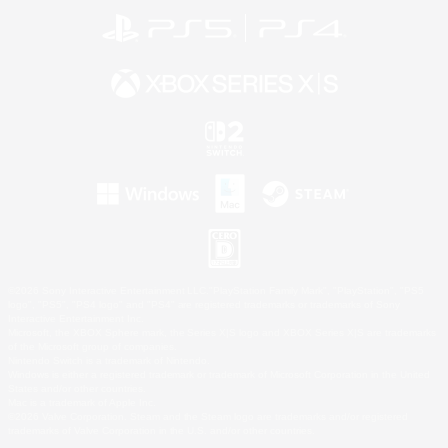
©2026 Sony Interactive Entertainment LLC."PlayStation Family Mark", "PlayStation", "PS5
logo", "PS5", "PS4 logo" and "PS4" are registered trademarks or trademarks of Sony
Interactive Entertainment Inc.
Microsoft, the XBOX Sphere mark, the Series X|S logo and XBOX Series X|S are trademarks
of the Microsoft group of companies.
Nintendo Switch is a trademark of Nintendo.
Windows is either a registered trademark or trademark of Microsoft Corporation in the United
States and/or other countries.
Mac is a trademark of Apple Inc.
©2026 Valve Corporation. Steam and the Steam logo are trademarks and/or registered
trademarks of Valve Corporation in the U.S. and/or other countries.