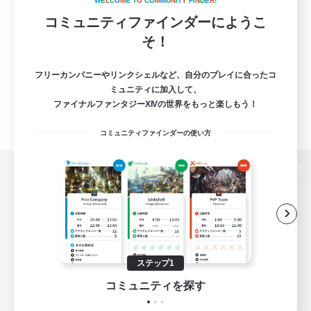
W
E
L
C
O
M
E
T
O
C
O
M
M
U
N
I
T
Y
F
I
N
D
E
R
!
コミュニティファインダーにようこ
そ！
フリーカンパニーやリンクシェルなど、自分のプレイに合ったコ
ミュニティに加入して、
ファイナルファンタジーXIVの世界をもっと楽しもう！
コミュニティファインダーの使い方
パソコン版へ
関連商品
e-STOREで購入
ステップ1
ゲームダウンロード
コミュニティを探す