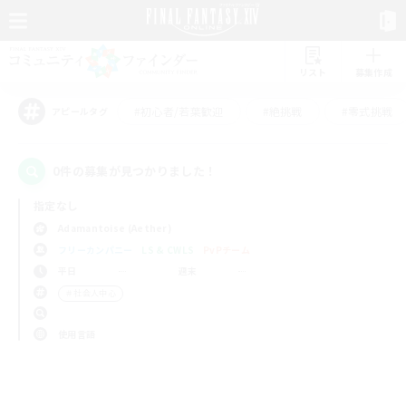
リスト
募集作成
#初心者/若葉歓迎
#絶挑戦
#零式挑戦
アピールタグ
0件の募集が見つかりました！
指定なし
Adamantoise (Aether)
フリーカンパニー
LS & CWLS
PvPチーム
平日
週末
＃社会人中心
使用言語