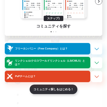
ステップ1
コミュニティを探す
Obsidian Chocobos
フリーカンパニー（Free Company）とは？
追加メンバー募集
Adamantoise [Aether]
リンクシェル/クロスワールドリンクシェル（LS/CWLS）と
は？
10
募集人数
PvPチームとは？
LGBTQ+
コミュニティ探しをはじめる！