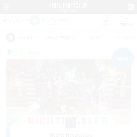
リスト
募集作成
#初心者/若葉歓迎
#絶挑戦
#立ち上げメ
アピールタグ
フリーカンパニー
NEW
Nightingales