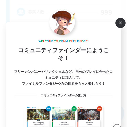
999
募集人数
LGBTQ+ & Close-knit
W
E
L
C
O
M
E
T
O
C
O
M
M
U
N
I
T
Y
F
I
N
D
E
R
!
コミュニティファインダーにようこ
そ！
フリーカンパニーやリンクシェルなど、自分のプレイに合ったコ
ミュニティに加入して、
EN
ファイナルファンタジーXIVの世界をもっと楽しもう！
詳細を見る
募集期間: 2026/09/08 まで
コミュニティファインダーの使い方
フリーカンパニー
NEW