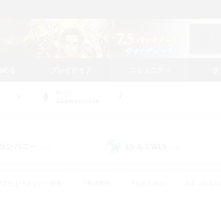
始める
プレイガイド
コミュニティ
ラ
WORLD
Adamantoise
カンパニー
LS & CWLS
(24)
(18)
#立ち上げメンバー募集
#零式挑戦
#社会人中心
#まったり
体験歓迎
#クラフター中心
#ロールプレイ
#ギャザラー中心
ージュプリズム）
#スクリーンショット撮影
#クリア目指して頑張る