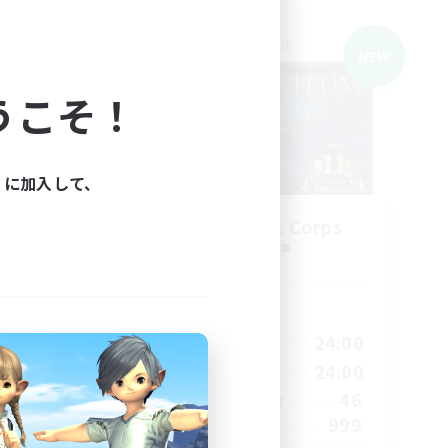
クロスワールドリンクシェル
NEW
うこそ！
ィに加入して、
ls
Infinitum Rsv. Corps
追加メンバー募集
r]
Aether
活動時間
1:00
24:00
2:00
平日
1:00
24:00
24:00
週末
46
210
アクティブメンバー数
999
50
募集人数