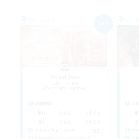
フリーカンパニー
フリー
NEW
Novel Teas
追加メンバー募集
Adamantoise [Aether]
活動時間
活
1:00
24:00
平日
平
1:00
24:00
週末
週
83
アクティブメンバー数
ア
--
募集人数
募