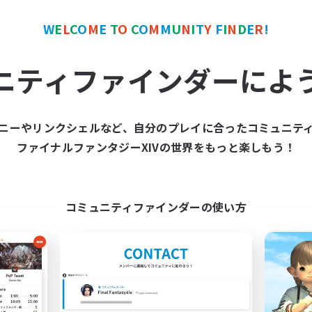
W
E
L
C
O
M
E
T
O
C
O
M
M
U
N
I
T
Y
F
I
N
D
E
R
!
カンパニー
フリーカンパニー
ニティファインダーによ
ニーやリンクシェルなど、自分のプレイに合ったコミュニテ
ファイナルファンタジーXIVの世界をもっと楽しもう！
The Baker's Bloc
Hardcore Casua
追加メンバー募集
追加メンバー募集
Adamantoise [Aether]
Adamantoise [Aethe
コミュニティファインダーの使い方
動時間
活動時間
0:00
23:00
17:00
日
平日
0:00
23:00
10:00
末
週末
250
クティブメンバー数
アクティブメンバー数
50
集人数
募集人数