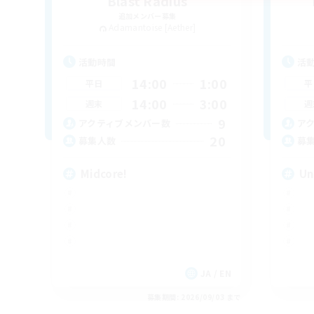
Blast Radius
追加メンバー募集
Adamantoise [Aether]
活動時間
活
14:00
1:00
平日
平
14:00
3:00
週末
週
9
アクティブメンバー数
ア
20
募集人数
募
Midcore!
Un
JA / EN
募集期間: 2026/09/03 まで