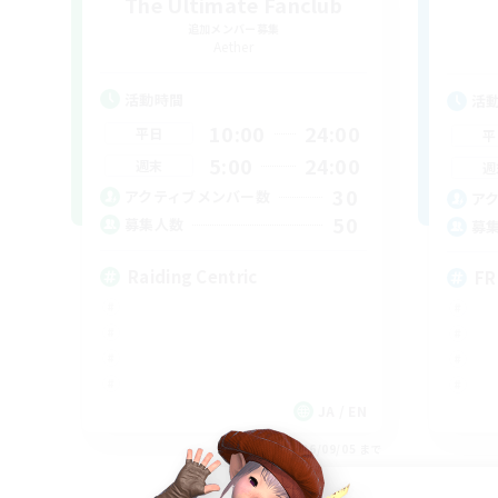
The Ultimate Fanclub
追加メンバー募集
Aether
活動時間
活
10:00
24:00
平日
平
5:00
24:00
週末
週
30
アクティブメンバー数
ア
50
募集人数
募
Raiding Centric
FR
JA / EN
募集期間: 2026/09/05 まで