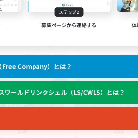
iends
Midcore Raiding
ステップ2
す
募集ページから連絡する
体
EN
募集期間: 2026/09/04 まで
募集期間: 20
ree Company）とは？
カンパニー
フリーカンパニー
NEW
スワールドリンクシェル（LS/CWLS）とは？