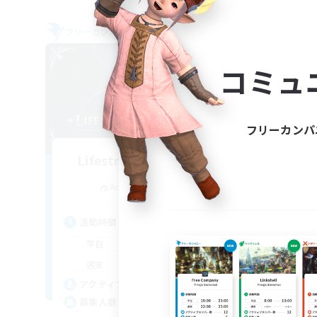
フリーカンパニー
フリー
NEW
コミュ
フリーカンパ
Lifestream Resonance
追加メンバー募集
Adamantoise [Aether]
活動時間
活
1:00
24:00
平日
平
1:00
24:00
週末
週
6
アクティブメンバー数
ア
999
募集人数
募