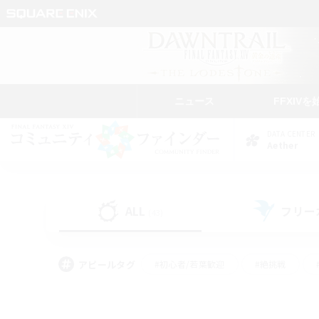
ニュース
FFXIVを
DATA CENTER
Aether
ALL
フリー
(43)
アピールタグ
#初心者/若葉歓迎
#絶挑戦
#学生中心
#なんでも楽しむ
#モブハント
#
#演奏
#ミラプリ（ミラ