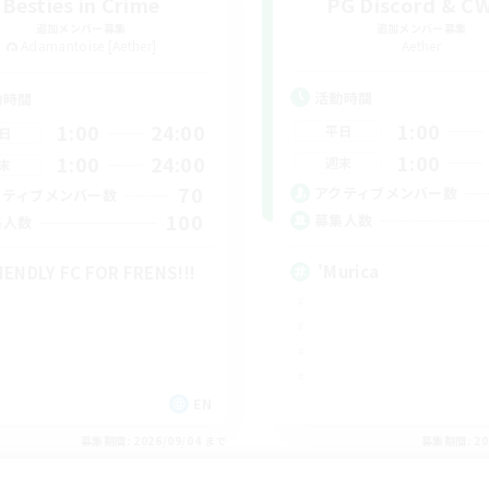
Besties in Crime
PG Discord & C
追加メンバー募集
追加メンバー募集
Adamantoise [Aether]
Aether
活動時間
動時間
1:00
1:00
24:00
平日
日
1:00
1:00
24:00
週末
末
70
アクティブメンバー数
クティブメンバー数
100
募集人数
集人数
'Murica
IENDLY FC FOR FRENS!!!
EN
募集期間: 2026/09/04 まで
募集期間: 20