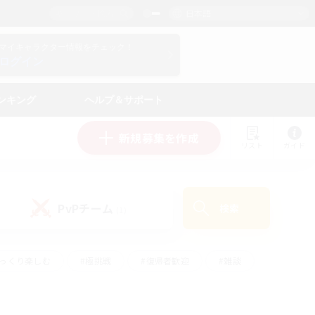
日本語
マイキャラクター情報をチェック！
ログイン
ンキング
ヘルプ＆サポート
新規募集を作成
リスト
ガイド
PvPチーム
検索
(1)
ゆっくり楽しむ
#極挑戦
#復帰者歓迎
#雑談
#ハウジング
#トレジャーハント
#レベリング
#プレイヤー主催イベント