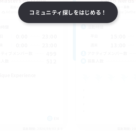
Masters of Trade
Retro Nerds
追加メンバー募集
追加メンバー募集
コミュニティ探しをはじめる！
Adamantoise [Aether]
Adamantoise [Aethe
動時間
活動時間
0:00
23:00
15:00
日
平日
0:00
23:00
13:00
末
週末
499
クティブメンバー数
アクティブメンバー数
512
集人数
募集人数
ique Experience
EN
募集期間: 2026/09/03 まで
募集期間: 20