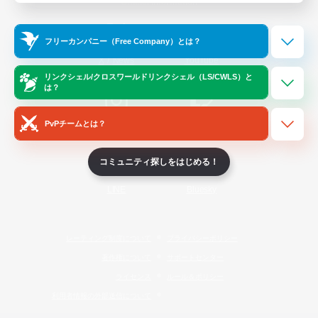
Official Information
フリーカンパニー（Free Company）とは？
/
X
News
YouTube
リンクシェル/クロスワールドリンクシェル（LS/CWLS）と
は？
PvPチームとは？
Instagram
Twitch
コミュニティ探しをはじめる！
LINE
Bluesky
レーティング制度について
プライバシーポリシー
著作権について
サポートセンター
ライセンス
ルール＆ポリシー
利用者情報の外部送信について