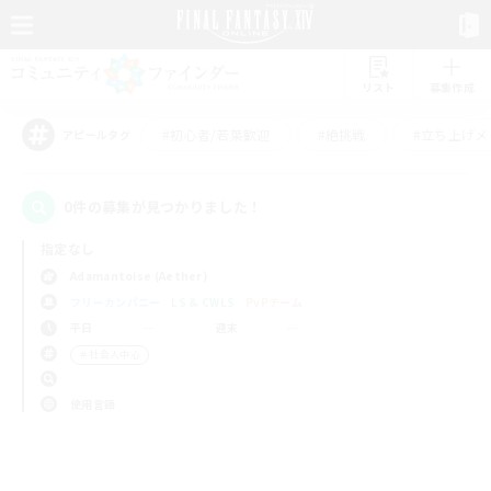
リスト
募集作成
#初心者/若葉歓迎
#絶挑戦
#立ち上げメ
アピールタグ
0件の募集が見つかりました！
指定なし
Adamantoise (Aether)
フリーカンパニー
LS & CWLS
PvPチーム
平日
週末
＃社会人中心
使用言語