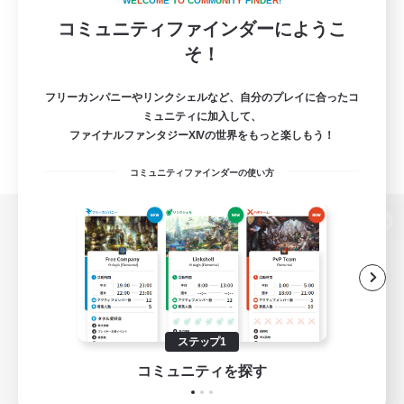
W
E
L
C
O
M
E
T
O
C
O
M
M
U
N
I
T
Y
F
I
N
D
E
R
!
コミュニティファインダーにようこ
そ！
フリーカンパニーやリンクシェルなど、自分のプレイに合ったコ
ミュニティに加入して、
ファイナルファンタジーXIVの世界をもっと楽しもう！
コミュニティファインダーの使い方
パソコン版へ
関連商品
e-STOREで購入
ステップ1
ゲームダウンロード
コミュニティを探す