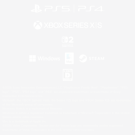
©2026 Sony Interactive Entertainment LLC."PlayStation Family Mark", "PlayStation", "PS5
logo", "PS5", "PS4 logo" and "PS4" are registered trademarks or trademarks of Sony
Interactive Entertainment Inc.
Microsoft, the XBOX Sphere mark, the Series X|S logo and XBOX Series X|S are trademarks
of the Microsoft group of companies.
Nintendo Switch is a trademark of Nintendo.
Windows is either a registered trademark or trademark of Microsoft Corporation in the United
States and/or other countries.
Mac is a trademark of Apple Inc.
©2026 Valve Corporation. Steam and the Steam logo are trademarks and/or registered
trademarks of Valve Corporation in the U.S. and/or other countries.