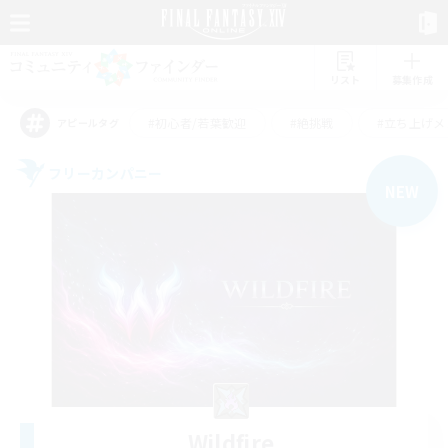
リスト
募集作成
#初心者/若葉歓迎
#絶挑戦
#立ち上げメ
アピールタグ
フリーカンパニー
NEW
Wildfire