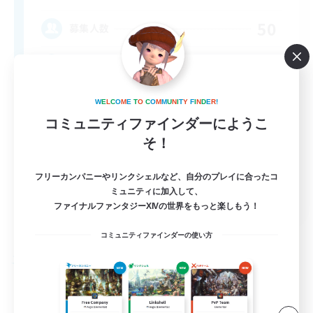
50
募集人数
Friends
W
E
L
C
O
M
E
T
O
C
O
M
M
U
N
I
T
Y
F
I
N
D
E
R
!
コミュニティファインダーにようこ
そ！
フリーカンパニーやリンクシェルなど、自分のプレイに合ったコ
ミュニティに加入して、
EN
ファイナルファンタジーXIVの世界をもっと楽しもう！
詳細を見る
募集期間: 2026/09/04 まで
コミュニティファインダーの使い方
フリーカンパニー