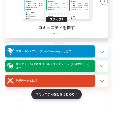
ステップ1
コミュニティを探す
Hardcore Casuals
フリーカンパニー（Free Company）とは？
追加メンバー募集
Adamantoise [Aether]
リンクシェル/クロスワールドリンクシェル（LS/CWLS）と
は？
50
募集人数
PvPチームとは？
Midcore Raiding
コミュニティ探しをはじめる！