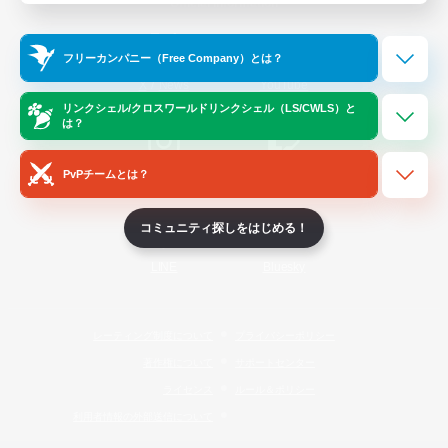
Official Information
フリーカンパニー（Free Company）とは？
/
X
News
YouTube
リンクシェル/クロスワールドリンクシェル（LS/CWLS）と
は？
PvPチームとは？
Instagram
Twitch
コミュニティ探しをはじめる！
LINE
Bluesky
レーティング制度について
プライバシーポリシー
著作権について
サポートセンター
ライセンス
ルール＆ポリシー
利用者情報の外部送信について