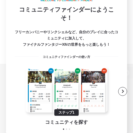
W
E
L
C
O
M
E
T
O
C
O
M
M
U
N
I
T
Y
F
I
N
D
E
R
!
コミュニティファインダーにようこ
そ！
フリーカンパニーやリンクシェルなど、自分のプレイに合ったコ
ミュニティに加入して、
ファイナルファンタジーXIVの世界をもっと楽しもう！
コミュニティファインダーの使い方
パソコン版へ
関連商品
e-STOREで購入
ステップ1
ゲームダウンロード
コミュニティを探す