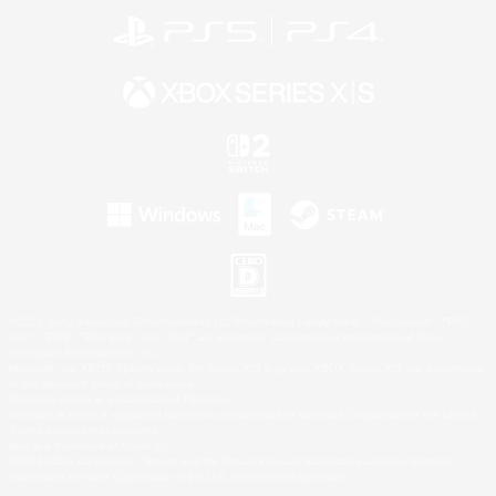
©2026 Sony Interactive Entertainment LLC."PlayStation Family Mark", "PlayStation", "PS5
logo", "PS5", "PS4 logo" and "PS4" are registered trademarks or trademarks of Sony
Interactive Entertainment Inc.
Microsoft, the XBOX Sphere mark, the Series X|S logo and XBOX Series X|S are trademarks
of the Microsoft group of companies.
Nintendo Switch is a trademark of Nintendo.
Windows is either a registered trademark or trademark of Microsoft Corporation in the United
States and/or other countries.
Mac is a trademark of Apple Inc.
©2026 Valve Corporation. Steam and the Steam logo are trademarks and/or registered
trademarks of Valve Corporation in the U.S. and/or other countries.