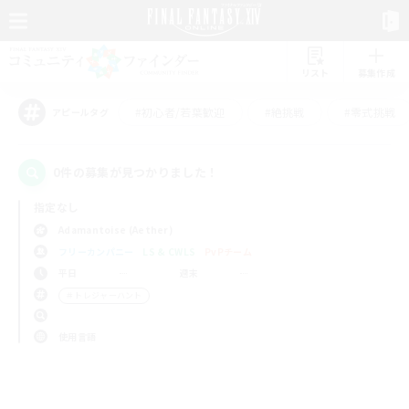
リスト
募集作成
#初心者/若葉歓迎
#絶挑戦
#零式挑戦
アピールタグ
0件の募集が見つかりました！
指定なし
Adamantoise (Aether)
フリーカンパニー
LS & CWLS
PvPチーム
平日
週末
＃トレジャーハント
使用言語