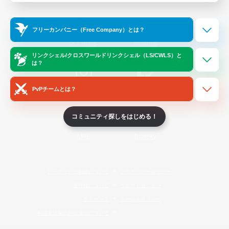
Official Information
フリーカンパニー（Free Company）とは？
/
X
News
YouTube
リンクシェル/クロスワールドリンクシェル（LS/CWLS）と
は？
PvPチームとは？
Instagram
Twitch
コミュニティ探しをはじめる！
LINE
Bluesky
レーティング制度について
プライバシーポリシー
著作権について
サポートセンター
ライセンス
ルール＆ポリシー
利用者情報の外部送信について