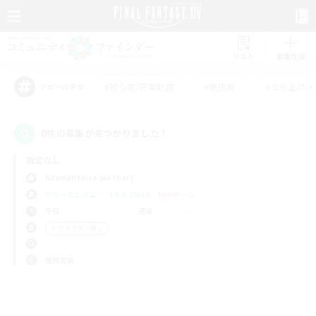
リスト
募集作成
#初心者/若葉歓迎
#絶挑戦
#立ち上げメ
アピールタグ
0件の募集が見つかりました！
指定なし
Adamantoise (Aether)
フリーカンパニー
LS & CWLS
PvPチーム
平日
週末
＃クラフター中心
使用言語