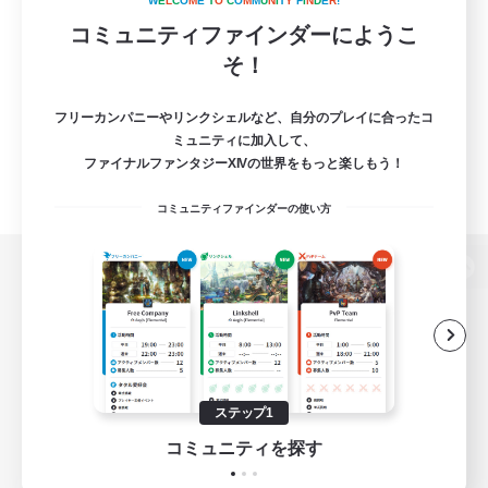
W
E
L
C
O
M
E
T
O
C
O
M
M
U
N
I
T
Y
F
I
N
D
E
R
!
コミュニティファインダーにようこ
そ！
フリーカンパニーやリンクシェルなど、自分のプレイに合ったコ
ミュニティに加入して、
ファイナルファンタジーXIVの世界をもっと楽しもう！
コミュニティファインダーの使い方
パソコン版へ
関連商品
e-STOREで購入
ステップ1
ゲームダウンロード
コミュニティを探す