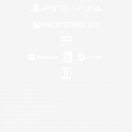
©2026 Sony Interactive Entertainment LLC."PlayStation Family Mark", "PlayStation", "PS5
logo", "PS5", "PS4 logo" and "PS4" are registered trademarks or trademarks of Sony
Interactive Entertainment Inc.
Microsoft, the XBOX Sphere mark, the Series X|S logo and XBOX Series X|S are trademarks
of the Microsoft group of companies.
Nintendo Switch is a trademark of Nintendo.
Windows is either a registered trademark or trademark of Microsoft Corporation in the United
States and/or other countries.
Mac is a trademark of Apple Inc.
©2026 Valve Corporation. Steam and the Steam logo are trademarks and/or registered
trademarks of Valve Corporation in the U.S. and/or other countries.